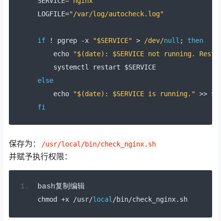
SERVICE
=
"nginx"
LOGFILE
=
"/var/log/autocheck.log"
if
!
 pgrep 
-
x 
"$SERVICE"
>
/dev/
null
;
then
    echo 
"$(date): $SERVICE not running. Resta
    systemctl restart $SERVICE
else
    echo 
"$(date): $SERVICE is running."
>>
 $L
fi
保存为：
/usr/local/bin/check_nginx.sh
并赋予执行权限：
bash
复制编辑
chmod 
+
x 
/
usr
/
local
/
bin
/
check_nginx
.
sh