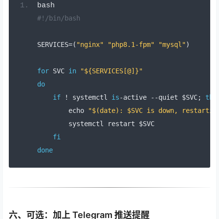
bash
#!/bin/bash
SERVICES
=(
"nginx"
"php8.1-fpm"
"mysql"
)
for
 SVC 
in
"${SERVICES[@]}"
do
if
!
 systemctl 
is
-
active 
--
quiet $SVC
;
the
        echo 
"$(date): $SVC is down, restartin
        systemctl restart $SVC
fi
done
六、可选：加上 Telegram 推送提醒