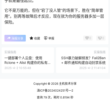
乎就是最佳起点。
它不是万能的，但在“宕了没人管”的场景下，胜在“简单管
用”。别再等故障后才反应，现在就为你的服务器多加一层
保险。
0
0
海报分享
收藏
举报
实操指南
实操指南
一键部署个人云盘：使用
SSH暴力破解频发？Fail2Ban
Rclone + Alist 构建你的私有文
+ 邮件通知构建自动封禁系统
件中心
2025-4-2 10:55:48
2025-4-2 11:41:04
Copyright © 2026
主机技术分享
滇ICP备2024024251号—2
查询 79 次，耗时 0.8194 秒