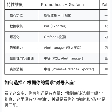
特性维度
Prometheus + Grafana
Zabb
核心定位
指标收集 + 可视化
一体
数据收集
Pull (Exporter)
Agen
可视化
Grafana (极强)
内置W
告警能力
Alertmanager (强大灵活)
内置
易用性/学习曲线
中等 (PQL, Alertmanager)
高 
资源消耗
中等 (Prome+Grafana+Exporter)
中高 
如何选择？根据你的需求“对号入座”
看了这么多，你可能还是有点晕：“我到底该选哪个呢？”
别急，这里没有“万金油”，关键是看你的“病症”和“药方”是
否匹配。