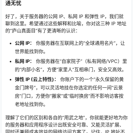
通无忧
好了，关于服务器的公网 IP、私网 IP 和弹性 IP，我们就
聊到这里。希望通过这些解释和比喻，你对这三种 IP 地址
的“庐山真面目”有了更清晰的认识：
公网 IP：
你服务器在互联网上的“全球通用名片”，让
世界能找到你。
私网 IP：
你服务器在“自家院子”（私有网络/VPC）里
的“内部小名”，方便“家里人”互相串门，安全又高效。
弹性 IP (云上特性)：
你账户下的一个“永久保留的黄
金门牌号”，可以灵活地挂在你选定的任何一间“云景
房”门口，方便你“搬家”或“临时换房”而不影响访客按
老地址找到你。
理解了它们的区别和各自的“用武之地”，你就能更好地为你
的服务器和应用程序设计出既安全可靠、又能灵活扩展、
同时还兼顾成本效益的网络访问方案了。记住，IP 地址不