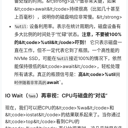
备处理的时间。&lt;strong>这个值非常关键，如果
&lt;code>await&lt;/code>持续很高（比如几十甚至
上百毫秒），说明你的磁盘响应非常慢。&lt;/strong>
: 设备利用率。表示在统计周期内，磁盘设备有
%util
多大比例的时间处于“忙碌”状态。
注意，不要被100%
的&lt;code>%util&lt;/code>吓到！
它只表示磁盘一
直在工作，但不一定代表它到了瓶颈。一个高性能的
NVMe SSD，可能在
接近100%的情况下，依然
%util
能保持很低的&lt;code>await&lt;/code>，轻松处理
所有请求。真正的瓶颈信号是：
高&lt;code>%util
同
await`
。
时伴随着非常高的
IO Wait（
）再审视：CPU与磁盘的“对话”
%wa
现在，我们可以把CPU的&lt;code>%wa&lt;/code>和
&lt;code>iostat&lt;/code>的结果联系起来了。当你通过
&lt;code>top&lt;/code>看到CPU的