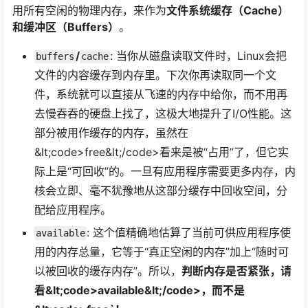
用所有空闲的物理内存，来作为
文件系统缓存（Cache）
和缓冲区（Buffers）
。
/
: 当你从磁盘读取文件时，Linux会把
buffers
cache
文件的内容缓存到内存里。下次你再读取同一个文
件，系统就可以直接从飞速的内存中给你，而不用再
去慢吞吞的硬盘上找了，这极大地提升了I/O性能。这
部分被用作缓存的内存，虽然在
&lt;code>free&lt;/code>看来是被“占用”了，但它实
际上是“可回收”的。一旦有应用程序需要更多内存，内
核会立即、毫不犹豫地从这部分缓存中回收空间，分
配给应用程序。
: 这个值精确地估算了当前可供应用程序使
available
用的内存总量，它等于“真正空闲的内存”加上“随时可
以被回收的缓存内存”。所以，
判断内存是否紧张，请
看&lt;code>available&lt;/code>，而不是