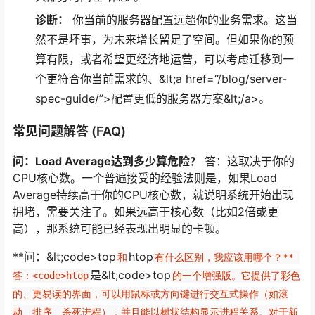
诊断：
你当前的服务器配置远超你的业务需求。这当
然不是坏事，为未来增长留足了空间。但如果你的预
算有限，或者希望更经济地运营，可以考虑迁移到一
个更符合你当前需求的、&lt;a href=”/blog/server-
spec-guide/”>配置更低的服务器方案&lt;/a>。
常见问题解答 (FAQ)
问：Load Average达到多少算危险？
答：这取决于你的
CPU核心数。一个普遍接受的经验法则是，如果Load
Average持续高于你的CPU核心数，就说明系统开始出现
拥堵，需要关注了。如果远高于核心数（比如2倍或更
高），那系统可能已经表现出明显的卡顿。
**问：&lt;code>top
htop
和
有什么区别，我应该用哪个？** 
是&lt;code>top
答：<code>htop
的一个增强版。它提供了彩色
的、更易读的界面，可以用鼠标或方向键进行交互式操作（如滚
动、排序、杀死进程），并且能以树状结构显示进程关系。对于新