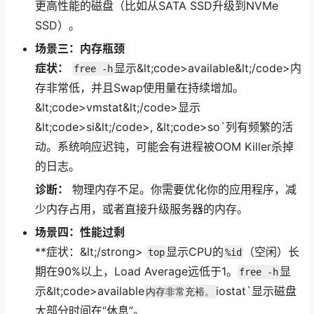
更高性能的磁盘（比如从SATA SSD升级到NVMe
SSD）。
场景三：内存瓶颈
症状：
显示&lt;code>available&lt;/code>内
free -h
存非常低，并且Swap使用量在持续增加。
&lt;code>vmstat&lt;/code>显示
&lt;code>si&lt;/code>, &lt;code>so`列有频繁的活
动。系统响应迟钝，可能会有进程被OOM Killer杀掉
的日志。
诊断：
物理内存不足。你需要优化你的应用程序，减
少内存占用，或者直接升级服务器的内存。
场景四：性能过剩
**症状：&lt;/strong>
显示CPU的
（空闲）长
top
%id
期在90%以上，Load Average远低于1。
显
free -h
示&lt;code>available
iostat`显示磁盘
内存非常充裕。
大部分时间在“休息”。