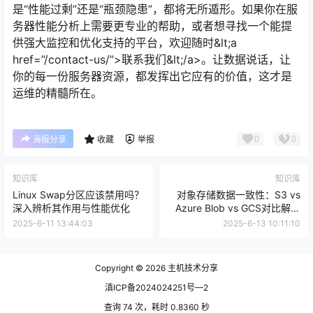
是“性能过剩”还是“瓶颈隐患”，都将无所遁形。如果你在服
务器性能分析上需要更专业的帮助，或者想寻找一个能提
供强大监控和优化支持的平台，欢迎随时&lt;a
href=”/contact-us/”>联系我们&lt;/a>。让数据说话，让
你的每一份服务器资源，都发挥出它应有的价值，这才是
运维的精髓所在。
0
0
海报分享
收藏
举报
知识库
知识库
Linux Swap分区应该禁用吗？
对象存储数据一致性：S3 vs
深入辨析其作用与性能优化
Azure Blob vs GCS对比解析
(2025)
2025-6-11 13:44:03
2025-6-13 10:11:10
Copyright © 2026
主机技术分享
滇ICP备2024024251号—2
查询 74 次，耗时 0.8360 秒