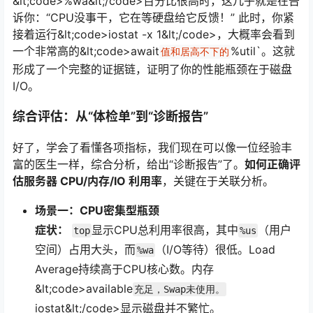
&lt;code>%wa&lt;/code>百分比很高时，这几乎就是在告
诉你：“CPU没事干，它在等硬盘给它反馈！” 此时，你紧
接着运行&lt;code>iostat -x 1&lt;/code>，大概率会看到
一个非常高的&lt;code>await
%util`。这就
值和居高不下的
形成了一个完整的证据链，证明了你的性能瓶颈在于磁盘
I/O。
综合评估：从“体检单”到“诊断报告”
好了，学会了看懂各项指标，我们现在可以像一位经验丰
富的医生一样，综合分析，给出“诊断报告”了。
如何正确评
估服务器 CPU/内存/IO 利用率
，关键在于关联分析。
场景一：CPU密集型瓶颈
症状：
显示CPU总利用率很高，其中
（用户
top
%us
空间）占用大头，而
（I/O等待）很低。Load
%wa
Average持续高于CPU核心数。内存
&lt;code>available
充足，Swap未使用。
iostat&lt;/code>显示磁盘并不繁忙。