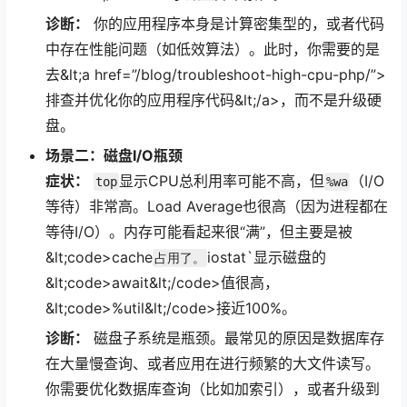
诊断：
你的应用程序本身是计算密集型的，或者代码
中存在性能问题（如低效算法）。此时，你需要的是
去&lt;a href=”/blog/troubleshoot-high-cpu-php/”>
排查并优化你的应用程序代码&lt;/a>，而不是升级硬
盘。
场景二：磁盘I/O瓶颈
症状：
显示CPU总利用率可能不高，但
（I/O
top
%wa
等待）非常高。Load Average也很高（因为进程都在
等待I/O）。内存可能看起来很“满”，但主要是被
&lt;code>cache
iostat`显示磁盘的
占用了。
&lt;code>await&lt;/code>值很高，
&lt;code>%util&lt;/code>接近100%。
诊断：
磁盘子系统是瓶颈。最常见的原因是数据库存
在大量慢查询、或者应用在进行频繁的大文件读写。
你需要优化数据库查询（比如加索引），或者升级到