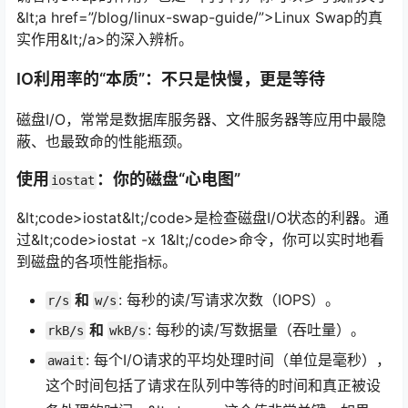
&lt;a href=”/blog/linux-swap-guide/”>Linux Swap的真
实作用&lt;/a>的深入辨析。
IO利用率的“本质”：不只是快慢，更是等待
磁盘I/O，常常是数据库服务器、文件服务器等应用中最隐
蔽、也最致命的性能瓶颈。
使用
：你的磁盘“心电图”
iostat
&lt;code>iostat&lt;/code>是检查磁盘I/O状态的利器。通
过&lt;code>iostat -x 1&lt;/code>命令，你可以实时地看
到磁盘的各项性能指标。
和
: 每秒的读/写请求次数（IOPS）。
r/s
w/s
和
: 每秒的读/写数据量（吞吐量）。
rkB/s
wkB/s
: 每个I/O请求的平均处理时间（单位是毫秒），
await
这个时间包括了请求在队列中等待的时间和真正被设