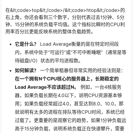
在&lt;code>top&lt;/code>/&lt;code>htop&lt;/code>的
右上角，你还会看到三个数字，分别代表过去1分钟、5分
钟、15分钟的系统负载平均值。这个指标比瞬时的CPU利
用率百分比更能反映系统的整体负载趋势。
它是什么？
Load Average衡量的是在特定时间段
内，系统中处于“可运行”或“不可中断睡眠”（通常是等
待磁盘I/O）状态的平均进程数。
如何解读？
一个简单粗暴但非常实用的经验法则是：
在一个拥有N个CPU核心的服务器上，长期稳定的
Load Average不应该超过N。
例如，一台4核服务
器，如果负载长期在4.0以下，说明CPU资源基本够
用；如果负载经常超过4.0，甚至达到8.0、10.0，那
就说明有太多的进程在排队等待CPU时间，系统已经
过载了。更重要的是观察它的趋势，如果1分钟负载远
高于15分钟负载，说明系统负载正在快速攀升，需要