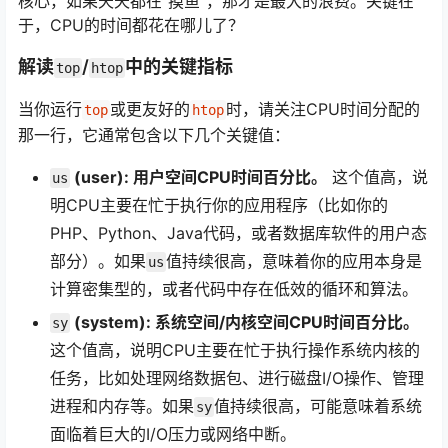
核心，如果天天都在“摸鱼”，那才是最大的浪费。关键在
于，CPU的时间都花在哪儿了？
解读
/
中的关键指标
top
htop
当你运行
或更友好的
时，请关注CPU时间分配的
top
htop
那一行，它通常包含以下几个关键值：
(user): 用户空间CPU时间百分比。
这个值高，说
us
明CPU主要在忙于执行你的应用程序（比如你的
PHP、Python、Java代码，或者数据库软件的用户态
部分）。如果
值持续很高，意味着你的应用本身是
us
计算密集型的，或者代码中存在低效的循环和算法。
(system): 系统空间/内核空间CPU时间百分比。
sy
这个值高，说明CPU主要在忙于执行操作系统内核的
任务，比如处理网络数据包、进行磁盘I/O操作、管理
进程和内存等。如果
值持续很高，可能意味着系统
sy
面临着巨大的I/O压力或网络中断。