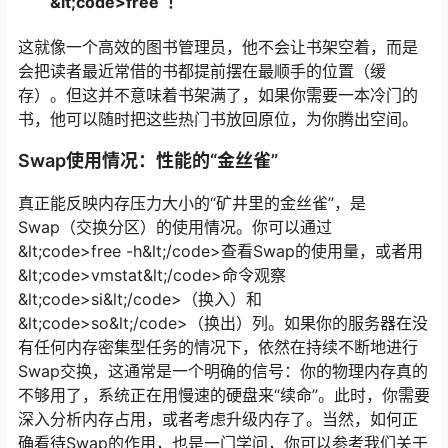
&lt;code>free`！
这就像一个高效的图书管理员，他不会让书架空着，而是
会把读者最近常借的书都提前摆在最顺手的位置（缓
存）。但这并不意味着书架满了，如果你需要一本冷门的
书，他可以随时把这些热门书放回原位，为你腾出空间。
Swap使用情况：性能的“金丝雀”
真正能反映内存压力大小的“矿井里的金丝雀”，是
Swap（交换分区）的使用情况。你可以通过
&lt;code>free -h&lt;/code>查看Swap的使用量，或者用
&lt;code>vmstat&lt;/code>命令观察
&lt;code>si&lt;/code>（换入）和
&lt;code>so&lt;/code>（换出）列。如果你的服务器在没
有任何内存密集型任务的情况下，依然在持续不断地进行
Swap交换，这通常是一个明确的信号：你的物理内存真的
不够用了，系统正在用慢速的硬盘来“续命”。此时，你需要
深入分析内存占用，或者考虑升级内存了。当然，如何正
确看待Swap的作用，也是一门学问，你可以参考我们关于