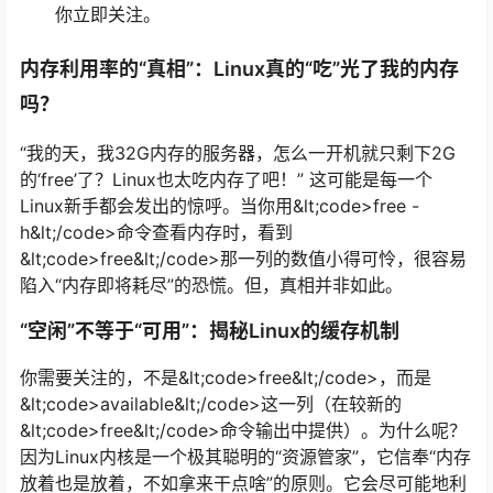
你立即关注。
内存利用率的“真相”：Linux真的“吃”光了我的内存
吗？
“我的天，我32G内存的服务器，怎么一开机就只剩下2G
的‘free’了？Linux也太吃内存了吧！” 这可能是每一个
Linux新手都会发出的惊呼。当你用&lt;code>free -
h&lt;/code>命令查看内存时，看到
&lt;code>free&lt;/code>那一列的数值小得可怜，很容易
陷入“内存即将耗尽”的恐慌。但，真相并非如此。
“空闲”不等于“可用”：揭秘Linux的缓存机制
你需要关注的，不是&lt;code>free&lt;/code>，而是
&lt;code>available&lt;/code>这一列（在较新的
&lt;code>free&lt;/code>命令输出中提供）。为什么呢？
因为Linux内核是一个极其聪明的“资源管家”，它信奉“内存
放着也是放着，不如拿来干点啥”的原则。它会尽可能地利