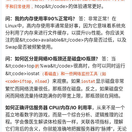
htop&lt;/code>的体验通常更好。
手和日常使用，
问：我的内存使用率90%正常吗？
答：非常正常！在
Linux中，高内存使用率通常是好事，因为它意味着系统充
分利用了内存来进行文件缓存，以提升I/o性能。你应该关
注的是&lt;code>available&lt;/code>内存是否过低，以及
Swap是否被频繁使用。
问：如何区分是网络IO瓶颈还是磁盘IO瓶颈？
答：当
&lt;code>top
%wa&lt;/code>很高时，你可以同时运行
的
&lt;code>iostat
（看磁盘）和一些网络监控工具（如
,
）来观察。如果
显示磁盘非常
<code>iftop
nload
iostat
繁忙而网络流量很低，那瓶颈在磁盘。反之，如果磁盘空
闲而网络流量持续跑满你的带宽上限，那瓶颈就在网络。
如何正确评估服务器 CPU/内存/IO 利用率
，从来不是一个
孤立地看数字的游戏，而是一个综合分析、逻辑推理的过
程。学会像医生解读体检报告一样，关联各项指标，理解
它们背后的含义，你就能准确地把握服务器的“脉搏”，无论