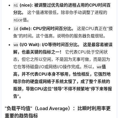
(nice): 被调整过优先级的进程占用的CPU时间百
ni
分比。
这个值通常很低，除非你手动调整了进程的
值。
nice
(idle): CPU空闲时间百分比。
这是CPU真正在“摸
id
鱼”的时间。这个值高，说明你的服务器负载很轻。
(I/O Wait): I/O等待时间百分比。
这是最容易被误
wa
解，也最关键的指标之一！
它代表CPU处于空闲状
态，但它之所以空闲，不是因为无事可做，而是因为
它在等待磁盘I/O或网络I/O操作完成。所以，
值
wa
高，并不代表CPU本身不够用，恰恰相反，它强烈地
暗示你的硬盘或网络子系统太慢了，成了整个系统的
瓶颈，导致CPU这位“领导”不得不频繁地“停下来等报
告”。
“负载平均值”（Load Average）：比瞬时利用率更
重要的趋势指标