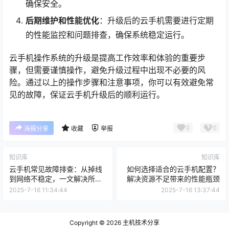
确保安全。
后期维护和性能优化
：升级后的云手机需要进行定期
的性能监控和问题排查，确保系统稳定运行。
云手机操作系统的升级是提高工作效率和体验的重要步
骤，但需要谨慎操作，避免升级过程中出现不必要的风
险。通过以上的操作步骤和注意事项，你可以有效避免常
见的故障，保证云手机升级后的顺利运行。
0
0
海报分享
收藏
举报
知识库
知识库
云手机常见故障排查：从掉线
如何选择适合的云手机配置？
到网络不稳定，一文解决所有
解决资源不足带来的性能瓶颈
问题
2025-7-16 11:34:44
2025-7-16 13:37:44
Copyright © 2026
主机技术分享