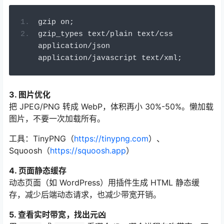
gzip on
;
gzip_types text
/
plain text
/
css 
application
/
json 
application
/
javascript text
/
xml
;
3. 图片优化
把 JPEG/PNG 转成 WebP，体积再小 30%-50%。懒加载
图片，不要一次加载所有。
工具：TinyPNG（
https://tinypng.com
）、
Squoosh（
https://squoosh.app
）
4. 页面静态缓存
动态页面（如 WordPress）用插件生成 HTML 静态缓
存，减少后端动态请求，也减少带宽开销。
5. 查看实时带宽，找出元凶