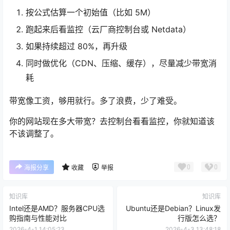
按公式估算一个初始值（比如 5M）
跑起来后看监控（云厂商控制台或 Netdata）
如果持续超过 80%，再升级
同时做优化（CDN、压缩、缓存），尽量减少带宽消
耗
带宽像工资，够用就行。多了浪费，少了难受。
你的网站现在多大带宽？去控制台看看监控，你就知道该
不该调整了。
0
0
海报分享
收藏
举报
知识库
知识库
Intel还是AMD？服务器CPU选
Ubuntu还是Debian？Linux发
购指南与性能对比
行版怎么选？
2026-4-1 14:05:23
2026-4-3 13:48:18