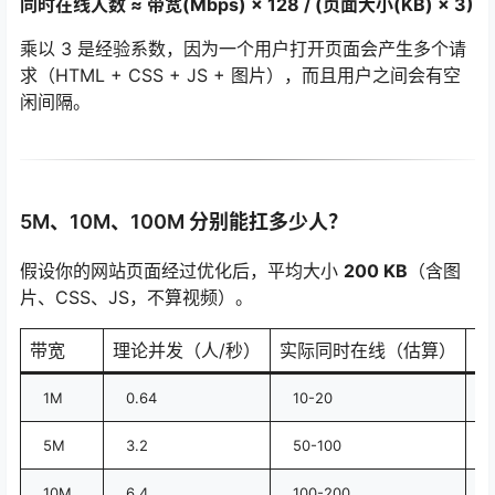
同时在线人数 ≈ 带宽(Mbps) × 128 / (页面大小(KB) × 3)
乘以 3 是经验系数，因为一个用户打开页面会产生多个请
求（HTML + CSS + JS + 图片），而且用户之间会有空
闲间隔。
5M、10M、100M 分别能扛多少人？
假设你的网站页面经过优化后，平均大小
200 KB
（含图
片、CSS、JS，不算视频）。
带宽
理论并发（人/秒）
实际同时在线（估算）
适
1M
0.64
10-20
5M
3.2
50-100
10M
6.4
100-200