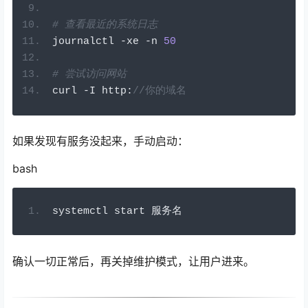
# 查看最近的系统日志
journalctl 
-
xe 
-
n 
50
# 尝试访问网站
curl 
-
I http
:
//你的域名
如果发现有服务没起来，手动启动：
bash
systemctl start 
服务名
确认一切正常后，再关掉维护模式，让用户进来。