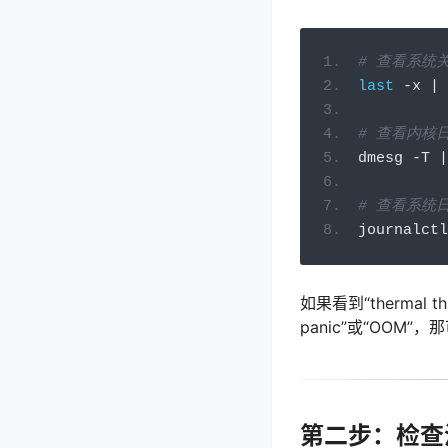
# 查看系统
last
-
x 
|
 
# 查看内核
dmesg 
-
T 
|
# 查看系统
journalctl
如果看到“thermal 
panic”或“OO
第二步：检查