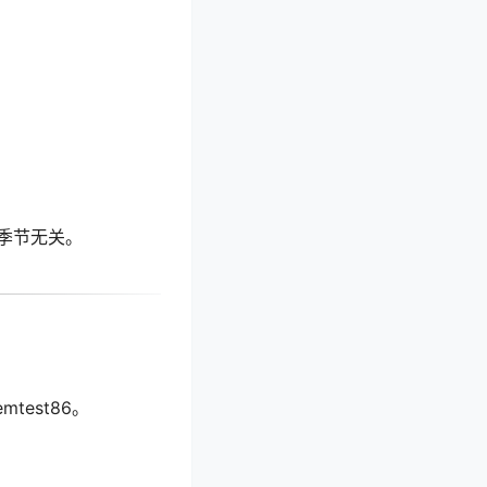
季节无关。
est86。