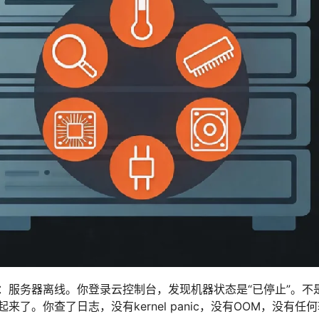
：服务器离线。你登录云控制台，发现机器状态是“已停止”。不
来了。你查了日志，没有kernel panic，没有OOM，没有任