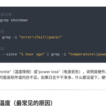
关机记录
grep shutdown
日志
 grep 
-
i 
"error\|fail\|panic"
日志
 
--
since 
"1 hour ago"
|
 grep 
-
i 
"temperature\|pow
throttle”（温度降频）或“power loss”（电源丢失），说明是硬件
M”，那可能是软件或内存不足。如果日志干干净净，什么都没留下，
温度（最常见的原因）