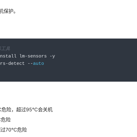
机保护。
器工具
nstall lm
-
sensors 
-
y
rs
-
detect 
--
auto
°C危险，超过95°C会关机
C危险
过70°C危险