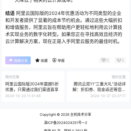
结语
阿里云国际版的2024年优惠活动为不同类型的企业
和开发者提供了显著的成本节约机会。通过这些大幅折扣
和增值服务，阿里云旨在帮助用户更轻松地利用云计算技
术实现业务的数字化转型。如果您正在寻找高效且经济的
云计算解决方案，现在正是入手阿里云服务的最佳时机。
0
0
海报分享
收藏
举报
限时优惠
限时优惠
阿里云国际版2024年震撼5折
腾讯云双11“三重大礼”活动详
优惠，只需通过我们渠道直享
解：折扣券、现金返还等您来
拿
2024-10-23 11:31:48
2024-10-27 23:27:17
Copyright © 2026
主机技术分享
滇ICP备2024024251号—2
查询 80 次，耗时 0.7612 秒