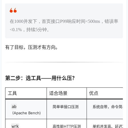
在1000并发下，首页接口P99响应时间<500ms，错误率
<0.1%，持续5分钟。
有了目标，压测才有方向。
第二步：选工具——用什么压？
工具
适合场景
优点
ab
简单单接口压测
系统自带，命令简单
(Apache Bench)
wrk
高性能HTTP压测
单机并发高、延迟准