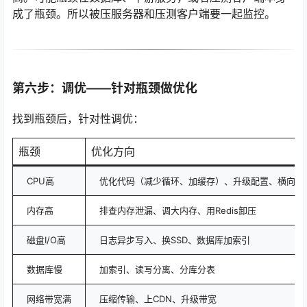
成了瓶颈。所以被压服务器和压测客户端要一起监控。
第六步：调优——针对瓶颈做优化
找到瓶颈后，针对性调优：
瓶颈
优化方向
CPU高
优化代码（减少循环、加缓存）、升级配置、横向扩
内存高
排查内存泄漏、调大内存、用Redis卸压
磁盘I/O高
日志异步写入、换SSD、数据库加索引
数据库慢
加索引、读写分离、分库分表
网络带宽满
压缩传输、上CDN、升级带宽