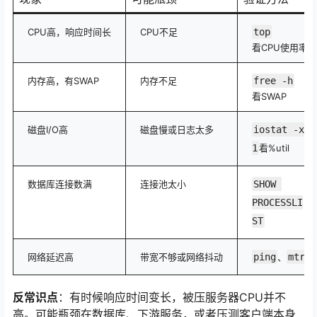
CPU高，响应时间长
CPU不足
top
看CPU使用率
内存高，有SWAP
内存不足
free -h
看SWAP
磁盘I/O高
磁盘慢或日志太多
iostat -x 
1
看%util
数据库连接数满
连接池太小
SHOW 
PROCESSLI
ST
网络延迟高
带宽不够或网络抖动
ping
、
mtr
反常识点
：有时候响应时间变长，被压服务器CPU并不
高。可能瓶颈在数据库、下游服务，或者压测客户端本身