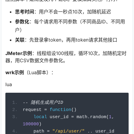
思考时间
：用户不会一秒点10次，加随机延迟
参数化
：每个请求用不同参数（不同商品ID、不同用
户）
关联
：先登录拿token，再用token请求其他接口
JMeter示例
：线程组设100线程，循环10次，加随机定时
器，用CSV数据文件参数化。
wrk示例
（Lua脚本）：
lua
--
随机生成用户
ID
request 
=
function
()
local
 user_id 
=
 math
.
random
(
1
,
100000
)
    path 
=
"/api/user/"
..
 user_id