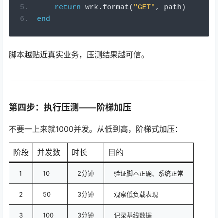
return
 wrk
.
format
(
"GET"
,
 path
)
end
脚本越贴近真实业务，压测结果越可信。
第四步：执行压测——阶梯加压
不要一上来就1000并发。从低到高，阶梯式加压：
阶段
并发数
时长
目的
1
10
2分钟
验证脚本正确、系统正常
2
50
3分钟
观察低负载表现
3
100
3分钟
记录基线数据