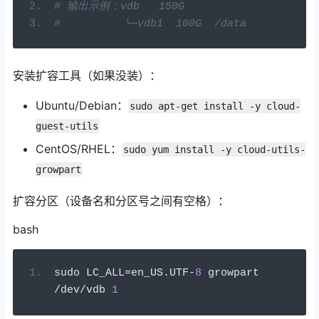
# 输出示例：vdb   150G
#          └─vdb1  100G  /data
安装扩容工具（如果没装）：
Ubuntu/Debian：
sudo apt-get install -y cloud-
guest-utils
CentOS/RHEL：
sudo yum install -y cloud-utils-
growpart
扩容分区（设备名和分区号之间有空格）：
bash
sudo LC_ALL
=
en_US
.
UTF
-
8
 growpart 
/
dev
/
vdb 
1