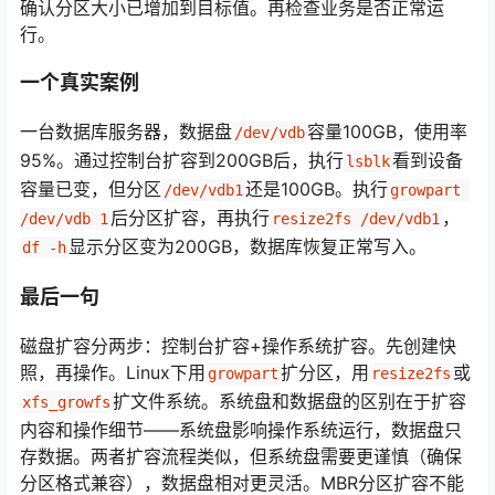
确认分区大小已增加到目标值。再检查业务是否正常运
行。
一个真实案例
一台数据库服务器，数据盘
容量100GB，使用率
/dev/vdb
95%。通过控制台扩容到200GB后，执行
看到设备
lsblk
容量已变，但分区
还是100GB。执行
/dev/vdb1
growpart 
后分区扩容，再执行
，
/dev/vdb 1
resize2fs /dev/vdb1
显示分区变为200GB，数据库恢复正常写入。
df -h
最后一句
磁盘扩容分两步：控制台扩容+操作系统扩容。先创建快
照，再操作。Linux下用
扩分区，用
或
growpart
resize2fs
扩文件系统。系统盘和数据盘的区别在于扩容
xfs_growfs
内容和操作细节——系统盘影响操作系统运行，数据盘只
存数据。两者扩容流程类似，但系统盘需要更谨慎（确保
分区格式兼容），数据盘相对更灵活。MBR分区扩容不能