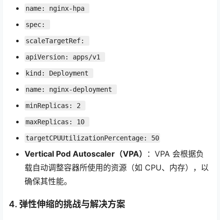
name: nginx-hpa 
spec: 
scaleTargetRef: 
apiVersion: apps/v1 
kind: Deployment 
name: nginx-deployment 
minReplicas: 2 
maxReplicas: 10 
targetCPUUtilizationPercentage: 50
Vertical Pod Autoscaler（VPA）
：VPA 会根据负
载自动调整容器所使用的资源（如 CPU、内存），以
确保其性能。
4. 弹性伸缩的挑战与解决方案