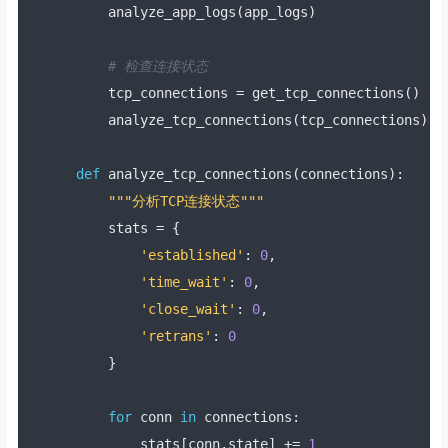
    analyze_app_logs
(
app_logs
)
# 检查连接状态
    tcp_connections 
=
 get_tcp_connections
()
    analyze_tcp_connections
(
tcp_connections
)
def
 analyze_tcp_connections
(
connections
):
"""分析TCP连接状态"""
    stats 
=
{
'established'
:
0
,
'time_wait'
:
0
,
'close_wait'
:
0
,
'retrans'
:
0
}
for
 conn 
in
 connections
:
        stats
[
conn
.
state
]
+=
1