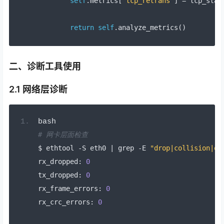
self
.
metrics
[
'tcp_retrans'
]
=
 tcp_stat
return
self
.
analyze_metrics
()
二、诊断工具使用
2.1 网络层诊断
bash
# 网卡层面检查
$ ethtool 
-
S eth0 
|
 grep 
-
E 
"drop|collision|er
rx_dropped
:
0
tx_dropped
:
0
rx_frame_errors
:
0
rx_crc_errors
:
0