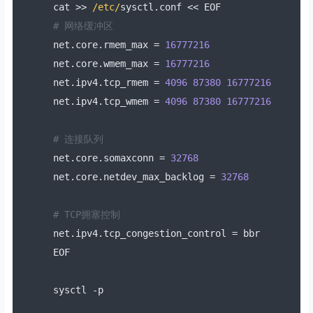
cat 
>>
/etc/
sysctl
.
conf 
<<
 EOF
# 网络缓冲区
net
.
core
.
rmem_max 
=
16777216
net
.
core
.
wmem_max 
=
16777216
net
.
ipv4
.
tcp_rmem 
=
4096
87380
16777216
net
.
ipv4
.
tcp_wmem 
=
4096
87380
16777216
# 连接队列
net
.
core
.
somaxconn 
=
32768
net
.
core
.
netdev_max_backlog 
=
32768
# TCP拥塞控制
net
.
ipv4
.
tcp_congestion_control 
=
 bbr
EOF
sysctl 
-
p