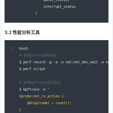
            interrupt_status
)
3.2 性能分析工具
bash
# 使用perf分析网络栈
$ perf record 
-
g 
-
a 
-
e net
:
net_dev_xmit 
-
e net
$ perf script
# 使用bpftrace跟踪丢包
$ bpftrace 
-
e 
'
kprobe:net_rx_action {
    @drop[comm] = count();
}