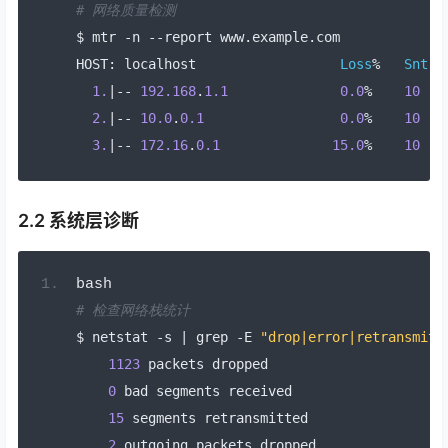
# 网络质量检测
$ mtr 
-
n 
--
report www
.
example
.
com
HOST
:
 localhost                  
Loss
%
Snt
1.
|--
192.168
.
1.1
0.0
%
10
2.
|--
10.0
.
0.1
0.0
%
10
3.
|--
172.16
.
0.1
15.0
%
10
2.2 系统层诊断
bash
# 检查网络栈统计
$ netstat 
-
s 
|
 grep 
-
E 
"drop|error|retransmitt
1123
 packets dropped
0
 bad segments received
15
 segments retransmitted
2
 outgoing packets dropped