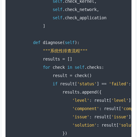
self
.
check_kernel
,
self
.
check_network
,
self
.
check_application
]
def
 diagnose
(
self
):
"""系统性排查流程"""
        results 
=
[]
for
 check 
in
self
.
checks
:
            result 
=
 check
()
if
 result
[
'status'
]
==
'failed'
:
                results
.
append
({
'level'
:
 result
[
'level'
],
'component'
:
 result
[
'compo
'issue'
:
 result
[
'issue'
],
'solution'
:
 result
[
'soluti
})