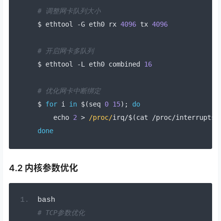
# 调整网卡队列大小
$ ethtool 
-
G eth0 rx 
4096
 tx 
4096
# 开启网卡多队列
$ ethtool 
-
L eth0 combined 
16
# 优化网卡中断绑定
$ 
for
 i 
in
 $
(
seq 
0
15
);
do
    echo 
2
>
/proc/
irq
/
$
(
cat 
/
proc
/
interrupts 
done
4.2 内核参数优化
bash
# TCP参数优化