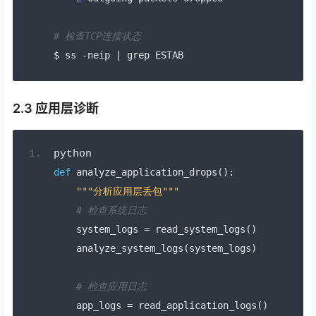
# 检查TCP连接状态
$ ss 
-
neip 
|
 grep ESTAB
2.3 应用层诊断
python
def
 analyze_application_drops
():
"""分析应用层丢包"""
# 检查系统日志
    system_logs 
=
 read_system_logs
()
    analyze_system_logs
(
system_logs
)
# 检查应用日志
    app_logs 
=
 read_application_logs
()