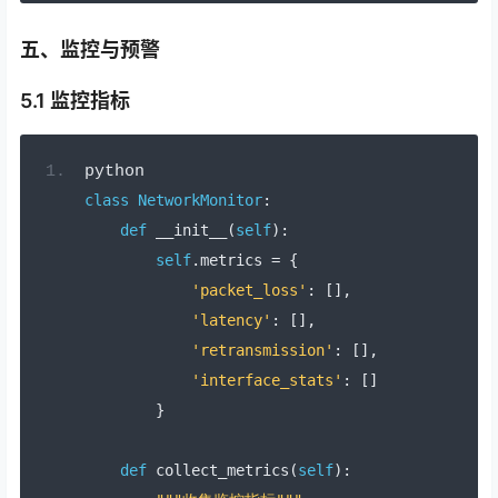
五、监控与预警
5.1 监控指标
python
class
NetworkMonitor
:
def
 __init__
(
self
):
self
.
metrics 
=
{
'packet_loss'
:
[],
'latency'
:
[],
'retransmission'
:
[],
'interface_stats'
:
[]
}
def
 collect_metrics
(
self
):