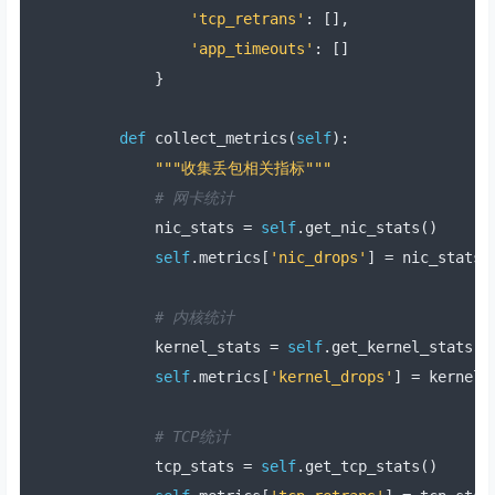
'tcp_retrans'
:
[],
'app_timeouts'
:
[]
}
def
 collect_metrics
(
self
):
"""收集丢包相关指标"""
# 网卡统计
        nic_stats 
=
self
.
get_nic_stats
()
self
.
metrics
[
'nic_drops'
]
=
 nic_stats
[
# 内核统计
        kernel_stats 
=
self
.
get_kernel_stats
()
self
.
metrics
[
'kernel_drops'
]
=
 kernel_
# TCP统计
        tcp_stats 
=
self
.
get_tcp_stats
()