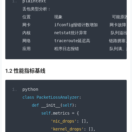
plaintext
丢包类型分析：
位置
现象
可能原因
网卡
          ifconfig
报错计数增加
网卡故障、
内核
          netstat
统计异常
队列溢出、
网络
          traceroute
延迟高
链路拥塞、
应用
程序日志报错
队列满、超
1.2 性能指标基线
python
class
PacketLossAnalyzer
:
def
 __init__
(
self
):
self
.
metrics 
=
{
'nic_drops'
:
[],
'kernel_drops'
:
[],