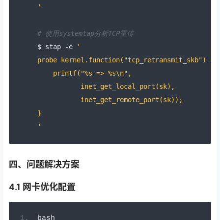
'
# 使用systemtap分析TCP重传
$ stap 
-
e 
'
probe kernel.function("tcp_retransmit_skb") {
    printf("%s => %s\n",
           inet_get_local_port(sk),
           inet_get_remote_port(sk));
}
'
四、问题解决方案
4.1 网卡优化配置
bash