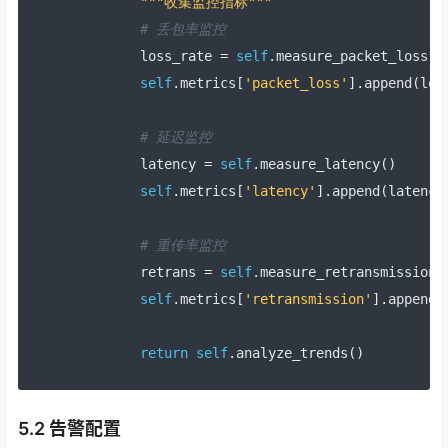
"""收集监控指标"""
# 丢包率监控
        loss_rate 
=
self
.
measure_packet_loss
()
self
.
metrics
[
'packet_loss'
].
append
(
los
# 延迟监控
        latency 
=
self
.
measure_latency
()
self
.
metrics
[
'latency'
].
append
(
latency
# 重传率监控
        retrans 
=
self
.
measure_retransmission
(
self
.
metrics
[
'retransmission'
].
append
(
return
self
.
analyze_trends
()
5.2 告警配置