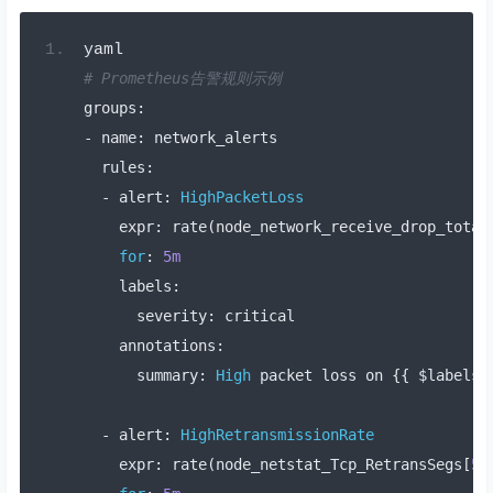
yaml
# Prometheus告警规则示例
groups
:
-
 name
:
 network_alerts
  rules
:
-
 alert
:
HighPacketLoss
    expr
:
 rate
(
node_network_receive_drop_total
for
:
5m
    labels
:
      severity
:
 critical
    annotations
:
      summary
:
High
 packet loss on 
{{
 $labels
.
-
 alert
:
HighRetransmissionRate
    expr
:
 rate
(
node_netstat_Tcp_RetransSegs
[
5m