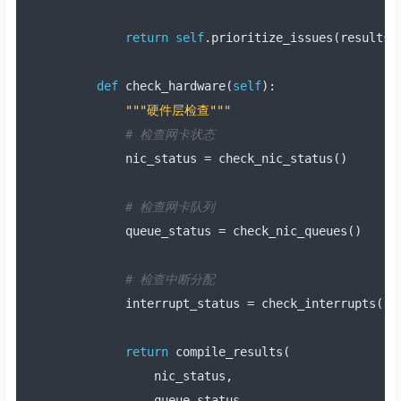
return
self
.
prioritize_issues
(
results
)
def
 check_hardware
(
self
):
"""硬件层检查"""
# 检查网卡状态
        nic_status 
=
 check_nic_status
()
# 检查网卡队列
        queue_status 
=
 check_nic_queues
()
# 检查中断分配
        interrupt_status 
=
 check_interrupts
()
return
 compile_results
(
            nic_status
,
            queue_status
,