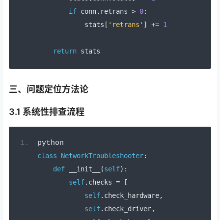
if
 conn
.
retrans 
>
0
:
            stats
[
'retrans'
]
+=
1
return
 stats
三、问题定位方法论
3.1 系统性排查流程
python
class
NetworkTroubleshooter
:
def
 __init__
(
self
):
self
.
checks 
=
[
self
.
check_hardware
,
self
.
check_driver
,