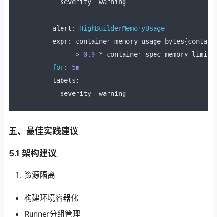
      severity
:
 warning
-
 alert
:
HighBuilderMemoryUsage
    expr
:
 container_memory_usage_bytes
{
contain
>
0.9
*
 container_spec_memory_limit_
for
:
5m
    labels
:
      severity
:
 warning
五、最佳实践建议
5.1 架构建议
资源隔离
构建环境容器化
Runner分组管理