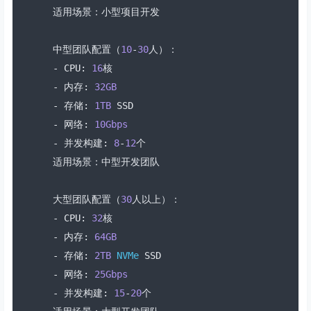
适用场景：小型项目开发
中型团队配置（
10
-
30
人）：
-
 CPU
:
16
核
-
内存:
32GB
-
存储:
1TB
 SSD
-
网络:
10Gbps
-
并发构建:
8
-
12
个
适用场景：中型开发团队
大型团队配置（
30
人以上）：
-
 CPU
:
32
核
-
内存:
64GB
-
存储:
2TB
NVMe
 SSD
-
网络:
25Gbps
-
并发构建:
15
-
20
个