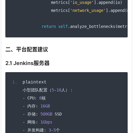
            metrics
[
'io_usage'
].
append
(
io
)
            metrics
[
'network_usage'
].
append
(
ne
return
self
.
analyze_bottlenecks
(
metric
二、平台配置建议
2.1 Jenkins服务器
plaintext
小型团队配置（
5
-
10
人）：
-
 CPU
:
8
核
-
内存:
16GB
-
存储:
500GB
 SSD
-
网络:
1Gbps
-
并发构建:
3
-
5
个