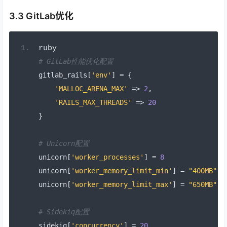
3.3 GitLab优化
ruby
# GitLab性能优化配置
gitlab_rails
[
'env'
]
=
{
'MALLOC_ARENA_MAX'
=>
2
,
'RAILS_MAX_THREADS'
=>
20
}
# Unicorn配置
unicorn
[
'worker_processes'
]
=
8
unicorn
[
'worker_memory_limit_min'
]
=
"400MB"
unicorn
[
'worker_memory_limit_max'
]
=
"650MB"
# Sidekiq配置
sidekiq
[
'concurrency'
]
=
20