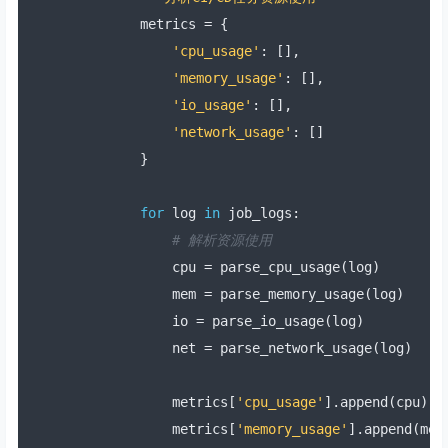
        metrics 
=
{
'cpu_usage'
:
[],
'memory_usage'
:
[],
'io_usage'
:
[],
'network_usage'
:
[]
}
for
 log 
in
 job_logs
:
# 解析资源使用
            cpu 
=
 parse_cpu_usage
(
log
)
            mem 
=
 parse_memory_usage
(
log
)
            io 
=
 parse_io_usage
(
log
)
            net 
=
 parse_network_usage
(
log
)
            metrics
[
'cpu_usage'
].
append
(
cpu
)
            metrics
[
'memory_usage'
].
append
(
mem