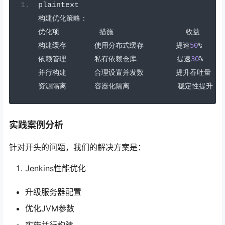
plaintext
构建优化策略：
优化项
措施
收益
构建缓存
使用分布式缓存
提速
50
%
依赖管理
私有依赖仓库
提速
30
%
并行构建
合理设置并发数
提升吞吐量
资源隔离
容器化隔离
稳定性提升
实践案例分析
针对开头的问题，我们的解决方案是：
Jenkins性能优化
升级服务器配置
优化JVM参数
实施并行构建