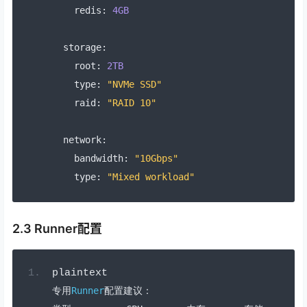
    redis
:
4GB
  storage
:
    root
:
2TB
    type
:
"NVMe SSD"
    raid
:
"RAID 10"
  network
:
    bandwidth
:
"10Gbps"
    type
:
"Mixed workload"
2.3 Runner配置
plaintext
专用
Runner
配置建议：