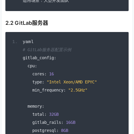
适用场景：大型开发团队
2.2 GitLab服务器
yaml
# GitLab服务器配置示例
gitlab_config
:
  cpu
:
    cores
:
16
    type
:
"Intel Xeon/AMD EPYC"
    min_frequency
:
"2.5GHz"
  memory
:
    total
:
32GB
    gitlab_rails
:
16GB
    postgresql
:
8GB