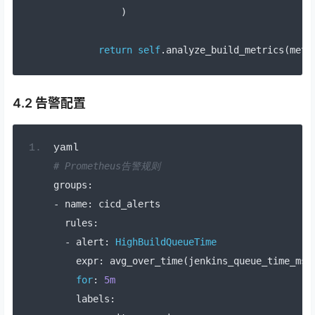
)
return
self
.
analyze_build_metrics
(
metr
4.2 告警配置
yaml
# Prometheus告警规则
groups
:
-
 name
:
 cicd_alerts
  rules
:
-
 alert
:
HighBuildQueueTime
    expr
:
 avg_over_time
(
jenkins_queue_time_ms
[
for
:
5m
    labels
: