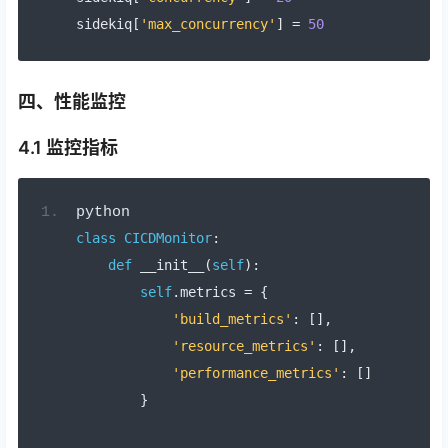
sidekiq
[
'max_concurrency'
]
=
50
四、性能监控
4.1 监控指标
python
class
CICDMonitor
:
def
 __init__
(
self
):
self
.
metrics 
=
{
'build_metrics'
:
[],
'resource_metrics'
:
[],
'performance_metrics'
:
[]
}