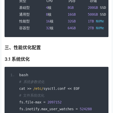
类型
          CPU        
内存
存储
基础型
4
核
8GB
200GB
 SSD   
通用型
8
核
16GB
500GB
 SSD   
性能型
16
核
32GB
1TB
NVMe
容器型
32
核
64GB
2TB
NVMe
三、性能优化配置
3.1 系统优化
bash
# 系统参数优化
cat 
>>
/etc/
sysctl
.
conf 
<<
 EOF
# 文件系统优化
fs
.
file
-
max 
=
2097152
fs
.
inotify
.
max_user_watches 
=
524288