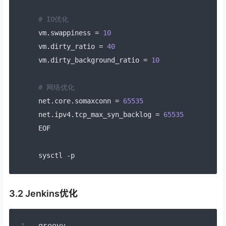
# IO优化
vm
.
swappiness 
=
10
vm
.
dirty_ratio 
=
40
vm
.
dirty_background_ratio 
=
10
# 网络优化
net
.
core
.
somaxconn 
=
65535
net
.
ipv4
.
tcp_max_syn_backlog 
=
65535
EOF
sysctl 
-
p
3.2 Jenkins优化