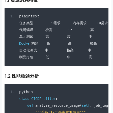
1.1 资源消耗特征
plaintext
任务类型
       CPU
需求
内存需求
     IO
需求
代码编译
极高
中
高
单元测试
高
高
中
Docker
构建
高
高
极高
自动化测试
中
极高
中
中
制品打包
低
中
高
1.2 性能瓶颈分析
python
class
CICDProfiler
:
def
 analyze_resource_usage
(
self
,
 job_logs
)
"""分析CI/CD任务资源使用"""