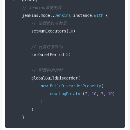
groovy
// Jenkins系统配置
jenkins
.
model
.
Jenkins
.
instance
.
with
{
// 设置执行者数量
    setNumExecutors
(
10
)
// 设置任务队列
    setQuietPeriod
(
5
)
// 配置构建超时
    globalBuildDiscarder
(
new
BuildDiscarderProperty
(
new
LogRotator
(
7
,
10
,
7
,
10
)
)
)
}