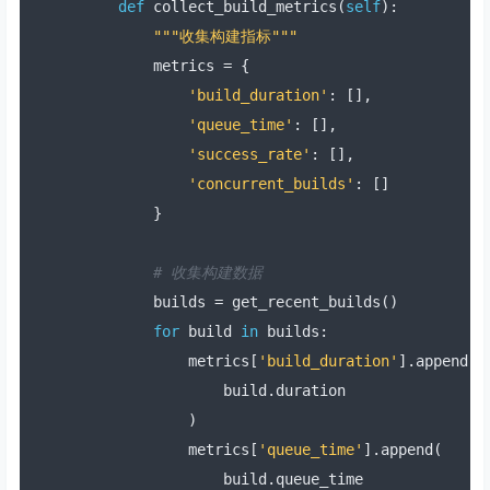
def
 collect_build_metrics
(
self
):
"""收集构建指标"""
        metrics 
=
{
'build_duration'
:
[],
'queue_time'
:
[],
'success_rate'
:
[],
'concurrent_builds'
:
[]
}
# 收集构建数据
        builds 
=
 get_recent_builds
()
for
 build 
in
 builds
:
            metrics
[
'build_duration'
].
append
(
                build
.
duration
)
            metrics
[
'queue_time'
].
append
(
                build
.
queue_time