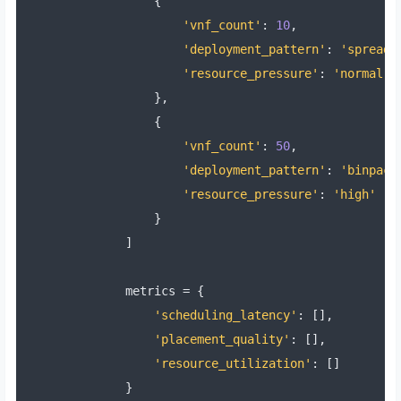
{
'vnf_count'
:
10
,
'deployment_pattern'
:
'spread'
'resource_pressure'
:
'normal'
},
{
'vnf_count'
:
50
,
'deployment_pattern'
:
'binpack
'resource_pressure'
:
'high'
}
]
        metrics 
=
{
'scheduling_latency'
:
[],
'placement_quality'
:
[],
'resource_utilization'
:
[]
}