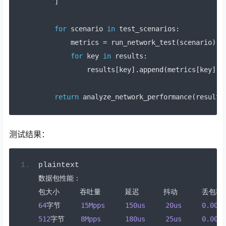
]
for
 scenario 
in
 test_scenarios
:
        metrics 
=
 run_network_test
(
scenario
)
for
 key 
in
 results
:
            results
[
key
].
append
(
metrics
[
key
])
return
 analyze_network_performance
(
results
测试结果：
plaintext
数据包性能：
包大小
吞吐量
延迟
抖动
丢包率
64
字节
15Mpps
150us
20us
0.001
%
512
字节
8Mpps
180us
25us
0.002
%