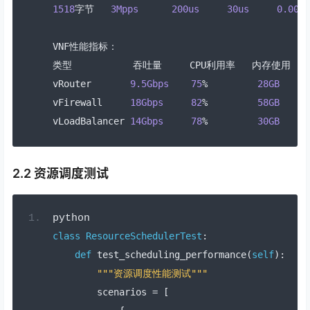
1518
字节
3Mpps
200us
30us
0.001
%
VNF
性能指标：
类型
吞吐量
     CPU
利用率
内存使用
vRouter       
9.5Gbps
75
%
28GB
vFirewall     
18Gbps
82
%
58GB
vLoadBalancer 
14Gbps
78
%
30GB
2.2 资源调度测试
python
class
ResourceSchedulerTest
:
def
 test_scheduling_performance
(
self
):
"""资源调度性能测试"""
        scenarios 
=
[