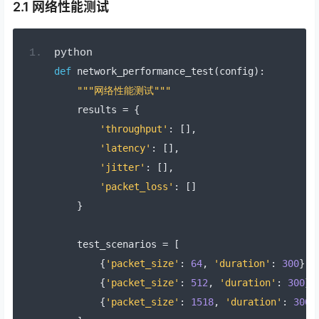
2.1 网络性能测试
python
def
 network_performance_test
(
config
):
"""网络性能测试"""
    results 
=
{
'throughput'
:
[],
'latency'
:
[],
'jitter'
:
[],
'packet_loss'
:
[]
}
    test_scenarios 
=
[
{
'packet_size'
:
64
,
'duration'
:
300
},
{
'packet_size'
:
512
,
'duration'
:
300
},
{
'packet_size'
:
1518
,
'duration'
:
300
}