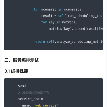
for
 scenario 
in
 scenarios
:
            result 
=
self
.
run_scheduling_test
(
for
 key 
in
 metrics
:
                metrics
[
key
].
append
(
result
[
key
return
self
.
analyze_scheduling_metrics
三、服务编排测试
3.1 编排性能
yaml
# 服务编排测试用例
service_chain
:
  name
:
"web_service"