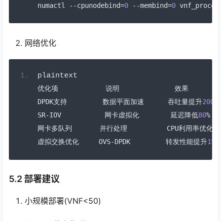
numactl 
--
cpunodebind
=
0
--
membind
=
0
 vnf_proces
网络优化
plaintext
优化项
说明
效果
DPDK
支持
数据平面加速
吞吐量提升
200
%
SR
-
IOV           
网卡虚拟化
延迟降低
80
%
网卡多队列
并行处理
          CPU
利用率优化
30
虚拟交换优化
     OVS
-
DPDK         
转发性能提升
150
5.2 部署建议
小规模部署(VNF<50)