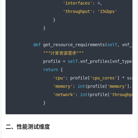
'interfaces'
:
4
,
'throughput'
:
'15Gbps'
}
}
def
 get_resource_requirements
(
self
,
 vnf_ty
"""计算资源需求"""
        profile 
=
self
.
vnf_profiles
[
vnf_type
]
return
{
'cpu'
:
 profile
[
'cpu_cores'
]
*
 scal
'memory'
:
int
(
profile
[
'memory'
].
rs
'network'
:
int
(
profile
[
'throughput
}
二、性能测试维度