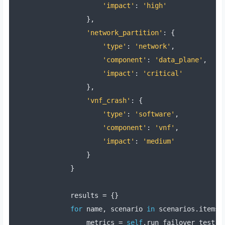
'impact'
:
'high'
},
'network_partition'
:
{
'type'
:
'network'
,
'component'
:
'data_plane'
,
'impact'
:
'critical'
},
'vnf_crash'
:
{
'type'
:
'software'
,
'component'
:
'vnf'
,
'impact'
:
'medium'
}
}
        results 
=
{}
for
 name
,
 scenario 
in
 scenarios
.
items
(
            metrics 
=
self
.
run_failover_test
(
s