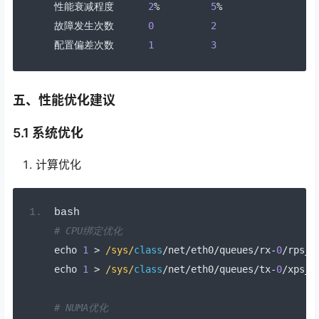
性能衰减程度
2
%
5
%
故障发生次数
0
2
配置偏差次数
1
3
五、性能优化建议
5.1 系统优化
计算优化
bash
# CPU绑定优化
echo 
1
>
/sys/
class
/
net
/
eth0
/
queues
/
rx
-
0
/
rps_c
echo 
1
>
/sys/
class
/
net
/
eth0
/
queues
/
tx
-
0
/
xps_c
# NUMA优化