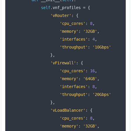
self
.
vnf_profiles 
=
{
'vRouter'
:
{
'cpu_cores'
:
8
,
'memory'
:
'32GB'
,
'interfaces'
:
4
,
'throughput'
:
'10Gbps'
},
'vFirewall'
:
{
'cpu_cores'
:
16
,
'memory'
:
'64GB'
,
'interfaces'
:
8
,
'throughput'
:
'20Gbps'
},
'vLoadBalancer'
:
{
'cpu_cores'
:
8
,
'memory'
:
'32GB'
,