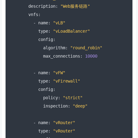
  description
:
"Web服务链路"
  vnfs
:
-
 name
:
"vLB"
      type
:
"vLoadBalancer"
      config
:
        algorithm
:
"round_robin"
        max_connections
:
10000
-
 name
:
"vFW"
      type
:
"vFirewall"
      config
:
        policy
:
"strict"
        inspection
:
"deep"
-
 name
:
"vRouter"
      type
:
"vRouter"