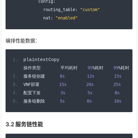
      config
:
        routing_table
:
"custom"
        nat
:
"enabled"
编排性能数据：
plaintextCopy
操作类型
平均耗时
95
%耗时
99
%耗时
服务链创建
8s
12s
15s
VNF
部署
15s
20s
25s
配置下发
3s
5s
8s
服务链删除
5s
8s
10s
3.2 服务链性能