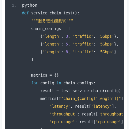
python
def
 service_chain_test
():
"""服务链性能测试"""
    chain_configs 
=
[
{
'length'
:
3
,
'traffic'
:
'5Gbps'
},
{
'length'
:
5
,
'traffic'
:
'5Gbps'
},
{
'length'
:
8
,
'traffic'
:
'5Gbps'
}
]
    metrics 
=
{}
for
 config 
in
 chain_configs
:
        result 
=
 test_service_chain
(
config
)
        metrics
[
f
"chain_{config['length']}"
]
=
'latency'
:
 result
[
'latency'
],
'throughput'
:
 result
[
'throughput'
]
'cpu_usage'
:
 result
[
'cpu_usage'
]