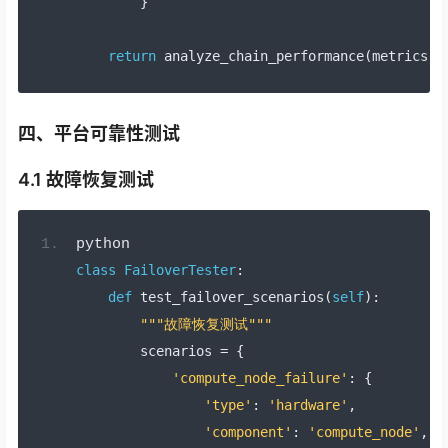
}
return
 analyze_chain_performance
(
metrics
)
四、平台可靠性测试
4.1 故障恢复测试
python
class
FailoverTester
:
def
 test_failover_scenarios
(
self
):
"""故障恢复测试"""
        scenarios 
=
{
'compute_node_failure'
:
{
'type'
:
'hardware'
,
'component'
:
'compute_node'
,