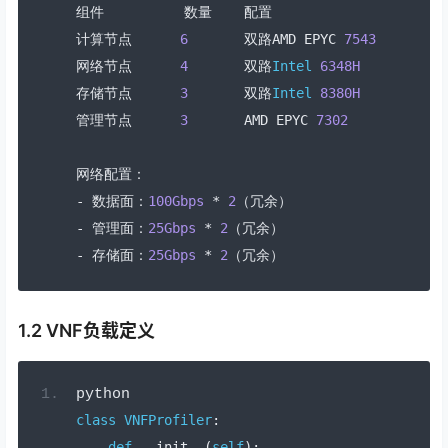
组件
数量
配置
计算节点
6
双路
AMD EPYC 
7543
       VN
网络节点
4
双路
Intel
6348H
数
存储节点
3
双路
Intel
8380H
分
管理节点
3
       AMD EPYC 
7302
网络配置：
-
数据面：
100Gbps
*
2
（冗余）
-
管理面：
25Gbps
*
2
（冗余）
-
存储面：
25Gbps
*
2
（冗余）
1.2 VNF负载定义
python
class
VNFProfiler
:
def
 __init__
(
self
):