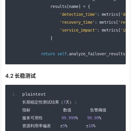
            results
[
name
]
=
{
'detection_time'
:
 metrics
[
'det
'recovery_time'
:
 metrics
[
'reco
'service_impact'
:
 metrics
[
'imp
}
return
self
.
analyze_failover_results
(
r
4.2 长稳测试
plaintext
长期稳定性测试结果（
7
天）：
指标
数值
告警阈值
服务可用性
99.999
%
99.99
%
资源利用率偏差
±
5
%
±
10
%