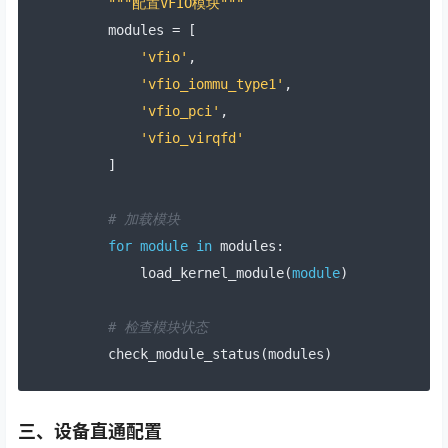
"""配置VFIO模块"""
    modules 
=
[
'vfio'
,
'vfio_iommu_type1'
,
'vfio_pci'
,
'vfio_virqfd'
]
# 加载模块
for
module
in
 modules
:
        load_kernel_module
(
module
)
# 检查模块状态
    check_module_status
(
modules
)
三、设备直通配置