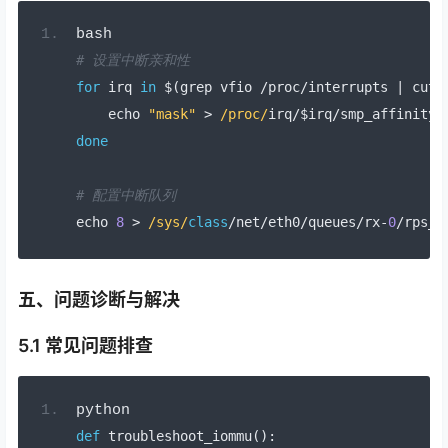
bash
# 设置中断亲和性
for
 irq 
in
 $
(
grep vfio 
/
proc
/
interrupts 
|
 cut 
    echo 
"mask"
>
/proc/
irq
/
$irq
/
smp_affinity
done
# 配置中断队列
echo 
8
>
/sys/
class
/
net
/
eth0
/
queues
/
rx
-
0
/
rps_c
五、问题诊断与解决
5.1 常见问题排查
python
def
 troubleshoot_iommu
():