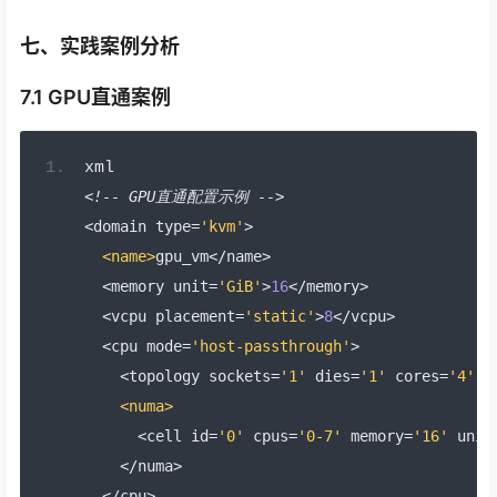
七、实践案例分析
7.1 GPU直通案例
xml
<!--
 GPU
直通配置示例
-->
<
domain type
=
'kvm'
>
<name>
gpu_vm
</
name
>
<
memory unit
=
'GiB'
>
16
</
memory
>
<
vcpu placement
=
'static'
>
8
</
vcpu
>
<
cpu mode
=
'host-passthrough'
>
<
topology sockets
=
'1'
 dies
=
'1'
 cores
=
'4'
 t
<numa>
<
cell id
=
'0'
 cpus
=
'0-7'
 memory
=
'16'
 unit
</
numa
>
</
cpu
>