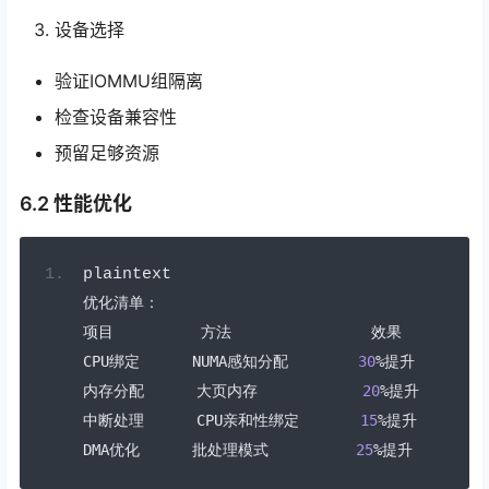
设备选择
验证IOMMU组隔离
检查设备兼容性
预留足够资源
6.2 性能优化
plaintext
优化清单：
项目
方法
效果
CPU
绑定
      NUMA
感知分配
30
%提升
内存分配
大页内存
20
%提升
中断处理
      CPU
亲和性绑定
15
%提升
DMA
优化
批处理模式
25
%提升