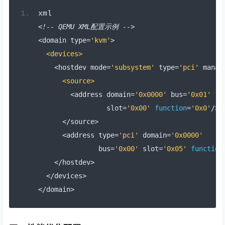
xml
<!--
 QEMU XML
配置示例
-->
<
domain type
=
'kvm'
>
<devices>
<
hostdev mode
=
'subsystem'
 type
=
'pci'
 manag
<source>
<
address domain
=
'0x0000'
 bus
=
'0x01'
                 slot
=
'0x00'
function
=
'0x0'
/>
</
source
>
<
address type
=
'pci'
 domain
=
'0x0000'
               bus
=
'0x00'
 slot
=
'0x05'
function
</
hostdev
>
</
devices
>
</
domain
>