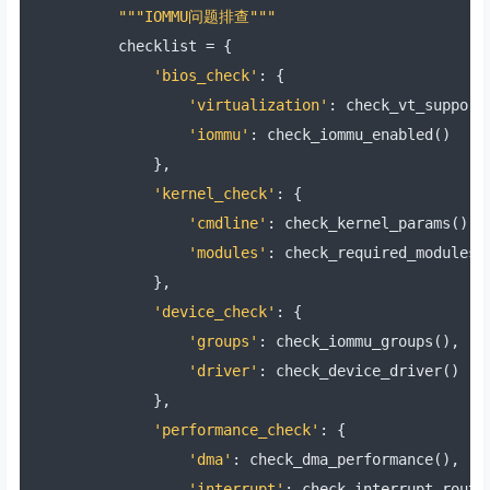
"""IOMMU问题排查"""
    checklist 
=
{
'bios_check'
:
{
'virtualization'
:
 check_vt_support
'iommu'
:
 check_iommu_enabled
()
},
'kernel_check'
:
{
'cmdline'
:
 check_kernel_params
(),
'modules'
:
 check_required_modules
(
},
'device_check'
:
{
'groups'
:
 check_iommu_groups
(),
'driver'
:
 check_device_driver
()
},
'performance_check'
:
{
'dma'
:
 check_dma_performance
(),
'interrupt'
:
 check_interrupt_routi