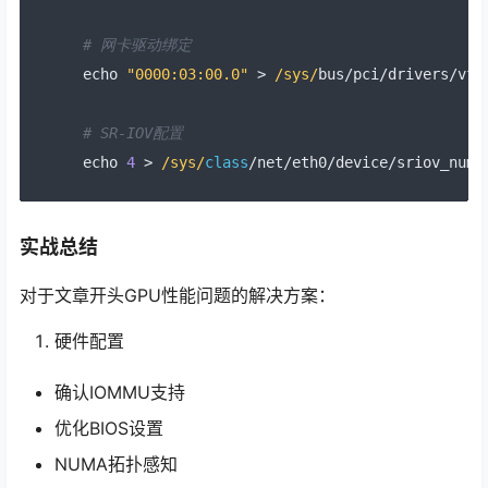
# 网卡驱动绑定
echo 
"0000:03:00.0"
>
/sys/
bus
/
pci
/
drivers
/
vfi
# SR-IOV配置
echo 
4
>
/sys/
class
/
net
/
eth0
/
device
/
sriov_numv
实战总结
对于文章开头GPU性能问题的解决方案：
硬件配置
确认IOMMU支持
优化BIOS设置
NUMA拓扑感知