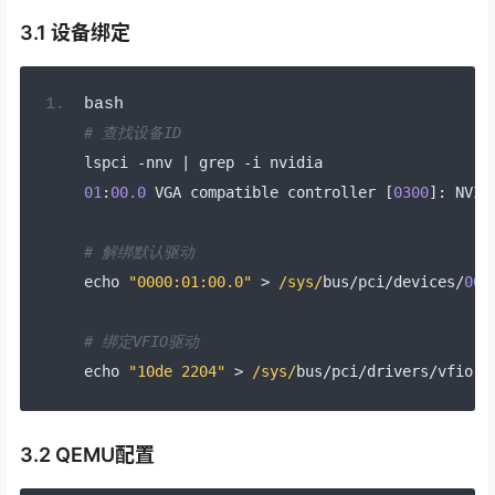
3.1 设备绑定
bash
# 查找设备ID
lspci 
-
nnv 
|
 grep 
-
i nvidia
01
:
00.0
 VGA compatible controller 
[
0300
]:
 NVID
# 解绑默认驱动
echo 
"0000:01:00.0"
>
/sys/
bus
/
pci
/
devices
/
000
# 绑定VFIO驱动
echo 
"10de 2204"
>
/sys/
bus
/
pci
/
drivers
/
vfio
-
p
3.2 QEMU配置