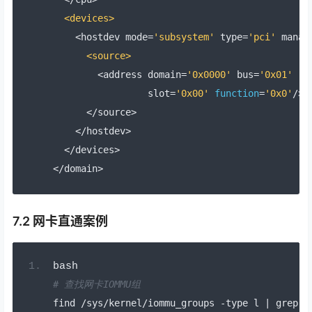
<devices>
<
hostdev mode
=
'subsystem'
 type
=
'pci'
 manag
<source>
<
address domain
=
'0x0000'
 bus
=
'0x01'
                 slot
=
'0x00'
function
=
'0x0'
/>
</
source
>
</
hostdev
>
</
devices
>
</
domain
>
7.2 网卡直通案例
bash
# 查找网卡IOMMU组
find 
/
sys
/
kernel
/
iommu_groups 
-
type l 
|
 grep 
0