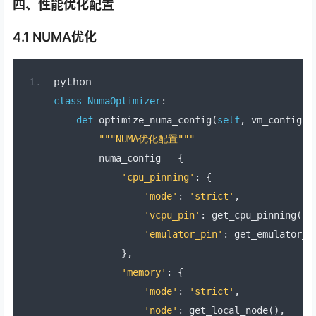
四、性能优化配置
4.1 NUMA优化
python
class
NumaOptimizer
:
def
 optimize_numa_config
(
self
,
 vm_config
):
"""NUMA优化配置"""
        numa_config 
=
{
'cpu_pinning'
:
{
'mode'
:
'strict'
,
'vcpu_pin'
:
 get_cpu_pinning
(),
'emulator_pin'
:
 get_emulator_p
},
'memory'
:
{
'mode'
:
'strict'
,
'node'
:
 get_local_node
(),