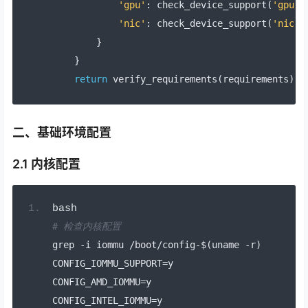
'gpu'
:
 check_device_support
(
'gpu'
)
'nic'
:
 check_device_support
(
'nic'
)
}
}
return
 verify_requirements
(
requirements
)
二、基础环境配置
2.1 内核配置
bash
# 检查内核配置
grep 
-
i iommu 
/
boot
/
config
-
$
(
uname 
-
r
)
CONFIG_IOMMU_SUPPORT
=
y
CONFIG_AMD_IOMMU
=
y
CONFIG_INTEL_IOMMU
=
y