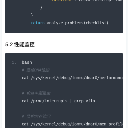
}
}
return
 analyze_problems
(
checklist
)
5.2 性能监控
bash
# 监控DMA性能
cat 
/
sys
/
kernel
/
debug
/
iommu
/
dmar0
/
performance
# 检查中断路由
cat 
/
proc
/
interrupts 
|
 grep vfio
# 监控内存访问
cat 
/
sys
/
kernel
/
debug
/
iommu
/
dmar0
/
mem_profile