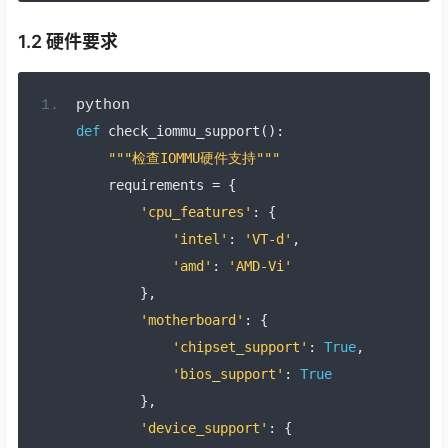
1.2 硬件要求
python
def
 check_iommu_support
():
"""检查IOMMU硬件支持"""
    requirements 
=
{
'cpu_features'
:
{
'intel'
:
'VT-d'
,
'amd'
:
'AMD-Vi'
},
'motherboard'
:
{
'chipset_support'
:
True
,
'bios_support'
:
True
},
'device_support'
:
{