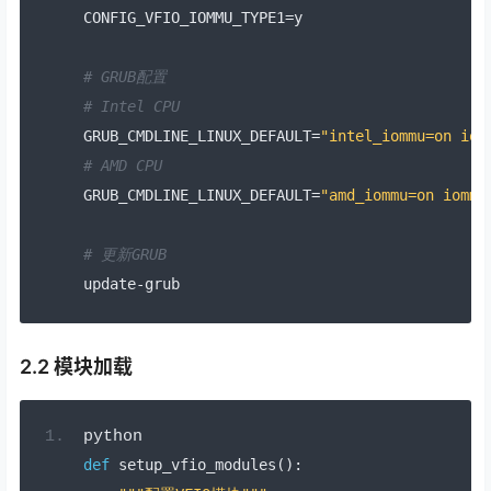
CONFIG_VFIO_IOMMU_TYPE1
=
y
# GRUB配置
# Intel CPU
GRUB_CMDLINE_LINUX_DEFAULT
=
"intel_iommu=on iom
# AMD CPU
GRUB_CMDLINE_LINUX_DEFAULT
=
"amd_iommu=on iommu
# 更新GRUB
update
-
grub
2.2 模块加载
python
def
 setup_vfio_modules
():