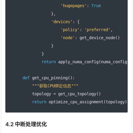
'hugepages'
:
True
},
'devices'
:
{
'policy'
:
'preferred'
,
'node'
:
 get_device_node
()
}
}
return
 apply_numa_config
(
numa_config
)
def
 get_cpu_pinning
():
"""获取CPU绑定信息"""
    topology 
=
 get_cpu_topology
()
return
 optimize_cpu_assignment
(
topology
)
4.2 中断处理优化