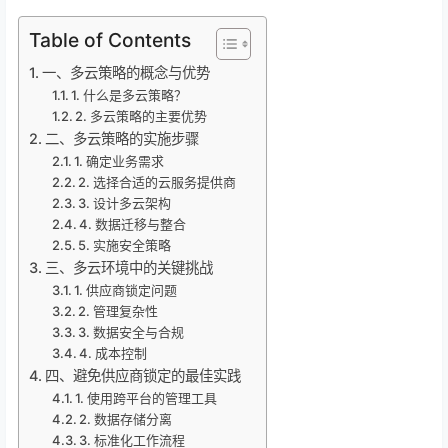
Table of Contents
一、多云策略的概念与优势
1. 什么是多云策略？
2. 多云策略的主要优势
二、多云策略的实施步骤
1. 确定业务需求
2. 选择合适的云服务提供商
3. 设计多云架构
4. 数据迁移与整合
5. 实施安全策略
三、多云环境中的关键挑战
1. 供应商锁定问题
2. 管理复杂性
3. 数据安全与合规
4. 成本控制
四、避免供应商锁定的最佳实践
1. 使用跨平台的管理工具
2. 数据存储分离
3. 标准化工作流程