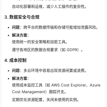
自动化部署和运维，减少人工操作的复杂性。
3. 数据安全与合规
问题
：跨平台的数据传输和存储可能增加泄露风险。
解决方案
：
使用统一的安全策略和加密工具。
遵守各地区的数据合规要求（如 GDPR）。
4. 成本控制
问题
：多云环境中容易出现资源闲置或浪费。
解决方案
：
使用成本监控工具（如 AWS Cost Explorer、Azure
Cost Management）跟踪开支。
定期优化资源配置，关闭未使用的实例。