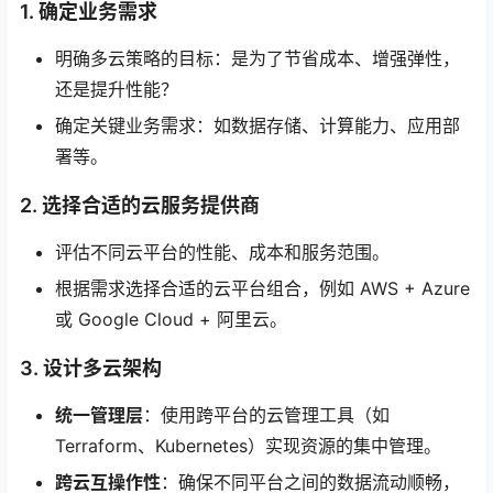
1. 确定业务需求
明确多云策略的目标：是为了节省成本、增强弹性，
还是提升性能？
确定关键业务需求：如数据存储、计算能力、应用部
署等。
2. 选择合适的云服务提供商
评估不同云平台的性能、成本和服务范围。
根据需求选择合适的云平台组合，例如 AWS + Azure
或 Google Cloud + 阿里云。
3. 设计多云架构
统一管理层
：使用跨平台的云管理工具（如
Terraform、Kubernetes）实现资源的集中管理。
跨云互操作性
：确保不同平台之间的数据流动顺畅，