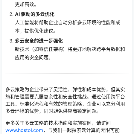
更加高效。
AI 驱动的多云优化
人工智能将帮助企业自动分析多云环境的性能和成
本，提供优化建议。
多云安全的进一步强化
新技术（如零信任架构）将更好地解决跨平台数据和
应用的安全问题。
多云策略为企业带来了灵活性、弹性和成本优势，但其实
施和管理需要克服复杂性和安全性挑战。通过使用跨平台
工具、标准化流程和有效的管理策略，企业可以充分利用
多云环境的优势，同时避免供应商锁定问题。
更多关于多云策略的技术指南和实施案例，请访问
www.hostol.com
，与我们一起探索云计算的无限可能