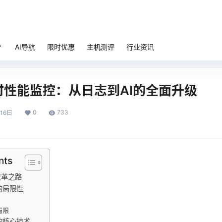
AI导航
限时优惠
主机测评
行业资讯
时性能监控：从日志到AI的全面升级
0
733
16日
nts
变革之路
的局限性
局限
的核心技术