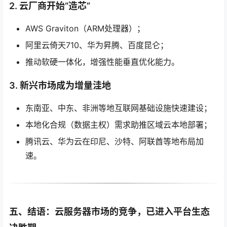
2. 云厂商开始“造芯”
AWS Graviton（ARM处理器）；
阿里云倚天710、华为昇腾、百度昆仑；
推动软硬一体化，增强性能垂直优化能力。
3. 新兴市场成为增量洼地
东南亚、中东、非洲等地互联网基础设施快速建设；
本地化合规（数据主权）需求助推区域云本地部署；
腾讯云、华为云在印尼、沙特、阿联酋等地布局加
速。
五、结语：云服务器市场的竞争，已进入平台生态