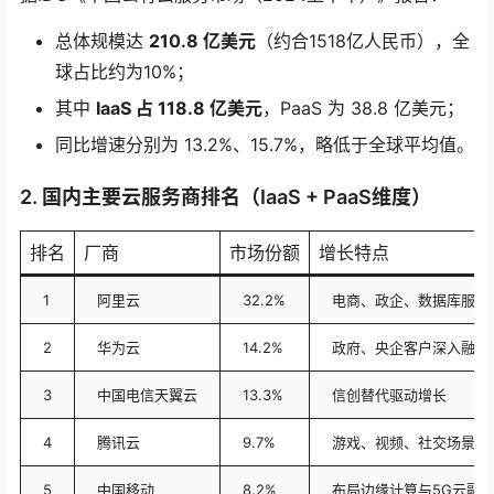
总体规模达
210.8 亿美元
（约合1518亿人民币），全
球占比约为10%；
其中
IaaS 占 118.8 亿美元
，PaaS 为 38.8 亿美元；
同比增速分别为 13.2%、15.7%，略低于全球平均值。
2. 国内主要云服务商排名（IaaS + PaaS维度）
排名
厂商
市场份额
增长特点
1
阿里云
32.2%
电商、政企、数据库服务
2
华为云
14.2%
政府、央企客户深入融合
3
中国电信天翼云
13.3%
信创替代驱动增长
4
腾讯云
9.7%
游戏、视频、社交场景优
5
中国移动
8.2%
布局边缘计算与5G云融