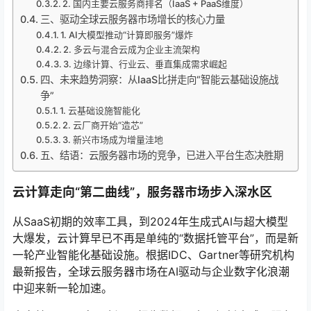
2. 国内主要云服务商排名（IaaS + PaaS维度）
三、驱动全球云服务器市场增长的核心力量
1. AI大模型推动“计算即服务”爆炸
2. 多云与混合云成为企业主流架构
3. 边缘计算、行业云、垂直集成需求崛起
四、未来趋势洞察：从IaaS比拼走向“智能云基础设施战
争”
1. 云基础设施智能化
2. 云厂商开始“造芯”
3. 新兴市场成为增量洼地
五、结语：云服务器市场的竞争，已进入平台生态决胜期
云计算走向“第二曲线”，服务器市场步入深水区
从SaaS初期的效率工具，到2024年生成式AI与超大模型
大爆发，云计算早已不再是单纯的“数据托管平台”，而是新
一轮产业智能化基础设施。根据IDC、Gartner等研究机构
最新报告，全球云服务器市场在AI驱动与企业数字化浪潮
中迎来新一轮加速。