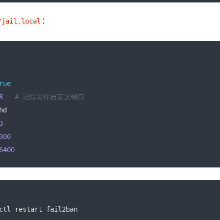
：
/jail.local
rue
8
# 记得写你自定义端口
hd
3
300
6400
ctl restart fail2ban