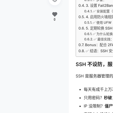
3. 设置 Fail2
✅ 安装配置（以
4. 启用防火墙规
0
✅ 使用 UF
5. 定期轮换 SS
✅ 为什么轮
✅ 最佳实践
Bonus：配合 
✅ 结语：SSH 
SSH 不设防，
SSH 是服务器管
每天有成千上万
只用密码？
秒破
IP 没限制？
僵尸