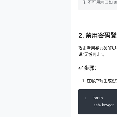
🎯 不可用端口如 8
2. 禁用密
攻击者用暴力破解脚
说“无懈可击”。
✅ 步骤：
在客户端生成密
bash
ssh
-
keygen 