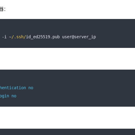
器：
 
-
i 
~
/.ssh/
id_ed25519
.
pub user@server_ip
：
hentication
no
ogin
no