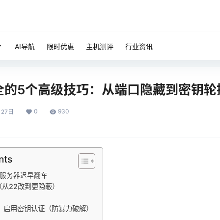
AI导航
限时优惠
主机测评
行业资讯
全的5个高级技巧：从端口隐藏到密钥轮
0
930
月27日
nts
，服务器迟早翻车
（从22改到更隐蔽）
录，启用密钥认证（防暴力破解）