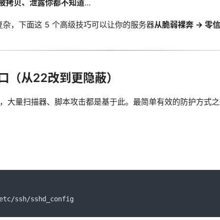
被拷贝、泄露你都不知道
…
不复杂，下面这 5 个高级技巧可以让你的服务器
从脆弱裸奔 → 零
端口（从22改到更隐蔽）
 22，大量扫描器、脚本攻击都是基于此。最简单有效的防护方式
etc
/
ssh
/
sshd_config