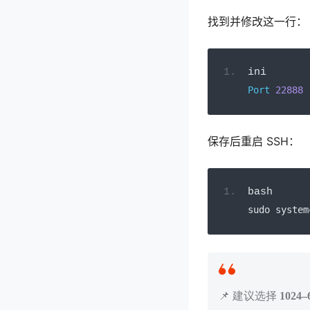
找到并修改这一行：
ini
Port
22888
保存后重启 SSH：
bash
sudo system
📌 建议选择
102