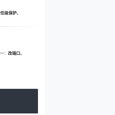
信任级保护
。
之一：
改端口
。