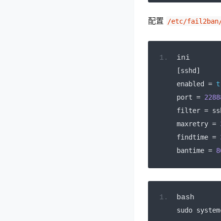
配置
/etc/fail2ban
ini
[
sshd
]
enabled 
=
t
port 
=
2288
filter 
=
 ss
maxretry 
=
findtime 
=
bantime 
=
8
bash
sudo system