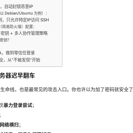
Ban，自动封锁恶意IP
 Debian/Ubuntu 为例）：
则，只允许特定IP访问 SSH
W（简易防火墙）配置：
H 密钥 + 多人协作管理策略
换密钥？
：
2FA，做到零信任登录
安全，从“不被发现”开始
服务器迟早翻车
理的生命线，也是最常见的攻击入口。你也许以为加了密码就安全
次
暴力登录尝试
；
；
网络横扫
；