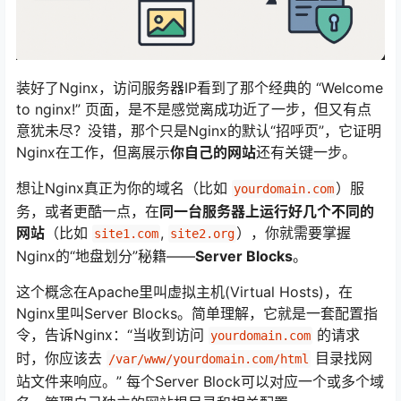
装好了Nginx，访问服务器IP看到了那个经典的 “Welcome
to nginx!” 页面，是不是感觉离成功近了一步，但又有点
意犹未尽？没错，那个只是Nginx的默认“招呼页”，它证明
Nginx在工作，但离展示
你自己的网站
还有关键一步。
想让Nginx真正为你的域名（比如
）服
yourdomain.com
务，或者更酷一点，在
同一台服务器上运行好几个不同的
网站
（比如
,
），你就需要掌握
site1.com
site2.org
Nginx的“地盘划分”秘籍——
Server Blocks
。
这个概念在Apache里叫虚拟主机(Virtual Hosts)，在
Nginx里叫Server Blocks。简单理解，它就是一套配置指
令，告诉Nginx：“当收到访问
的请求
yourdomain.com
时，你应该去
目录找网
/var/www/yourdomain.com/html
站文件来响应。” 每个Server Block可以对应一个或多个域