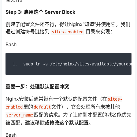
Step 3: 启用这个 Server Block
创建了配置文件还不行，得让Nginx“知道”并使用它。我们
通过创建符号链接到
目录来实现：
sites-enabled
Bash
sudo ln 
-
s 
/
etc
/
nginx
/
sites
-
available
/
yourdoma
重要一步：处理默认配置冲突
Nginx安装后通常带有一个默认的配置文件（在
sites-
里的
文件），它会处理所有未被其他
enabled
default
匹配的请求。为了让你刚才配置的域名能优先
server_name
被匹配，
建议移除或修改这个默认配置
。
Bash