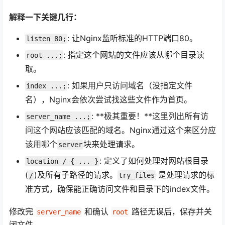
解释一下关键几行：
: 让Nginx监听标准的HTTP端口80。
listen 80;
: 指定这个网站的文件应该从哪个目录读
root ...;
取。
: 如果用户只访问域名（没指定文件
index ...;
名），Nginx会依次尝试找这些文件作为首页。
: **极其重要！**这里列出所有访
server_name ...;
问这个网站应该匹配的域名。Nginx通过这个来区分应
该用哪个
块来处理请求。
server
: 定义了如何处理对网站根目录
location / { ... }
(
)及所有子路径的请求。
是处理请求的标
/
try_files
准方式，确保能正确访问文件和目录下的index文件。
修改完
和确认
路径无误后，保存并关
server_name
root
闭文件。