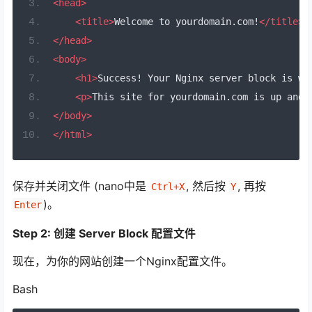
<head>
<title>
Welcome to yourdomain.com!
</title>
</head>
<body>
<h1>
Success! Your Nginx server block is wo
<p>
This site for yourdomain.com is up and 
</body>
</html>
保存并关闭文件 (nano中是
, 然后按
, 再按
Ctrl+X
Y
)。
Enter
Step 2: 创建 Server Block 配置文件
现在，为你的网站创建一个Nginx配置文件。
Bash