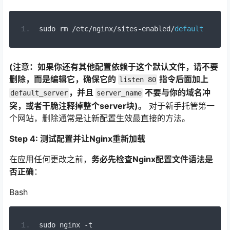
sudo rm 
/
etc
/
nginx
/
sites
-
enabled
/
default
(注意：如果你还有其他配置依赖于这个默认文件，请不要
删除，而是编辑它，确保它的
指令后面加上
listen 80
，并且
不要与你的域名冲
default_server
server_name
突，或者干脆注释掉整个server块)。
对于新手托管第一
个网站，删除通常是让新配置生效最直接的方法。
Step 4: 测试配置并让Nginx重新加载
在应用任何更改之前，
务必先检查Nginx配置文件语法是
否正确
：
Bash
sudo nginx 
-
t