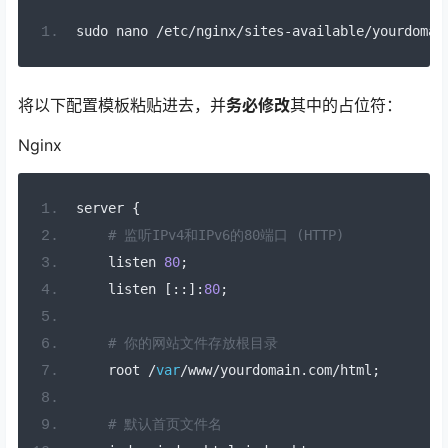
sudo nano 
/
etc
/
nginx
/
sites
-
available
/
yourdomai
将以下配置模板粘贴进去，并
务必修改
其中的占位符：
Nginx
server 
{
# 监听IPv4和IPv6的80端口 (HTTP)
    listen 
80
;
    listen 
[::]:
80
;
# 你的网站文件存放根目录
    root 
/
var
/
www
/
yourdomain
.
com
/
html
;
# 默认首页文件名