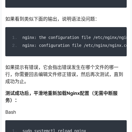
如果看到类似下面的输出，说明语法没问题：
nginx
:
 the configuration file 
/
etc
/
nginx
/
nginx
nginx
:
 configuration file 
/
etc
/
nginx
/
nginx
.
con
如果提示有错误，它会指出错误发生在哪个文件的哪一
行，你需要回去编辑文件修正错误，然后再次测试，直到
成功为止。
测试成功后，平滑地重新加载Nginx配置（无需中断服
务）：
Bash
sudo systemctl reload nginx