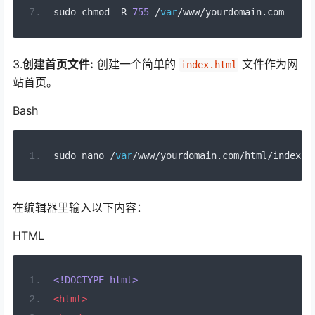
sudo chmod 
-
R 
755
/
var
/
www
/
yourdomain
.
com
3.
创建首页文件:
创建一个简单的
文件作为网
index.html
站首页。
Bash
sudo nano 
/
var
/
www
/
yourdomain
.
com
/
html
/
index
.
h
在编辑器里输入以下内容：
HTML
<!DOCTYPE html>
<html>