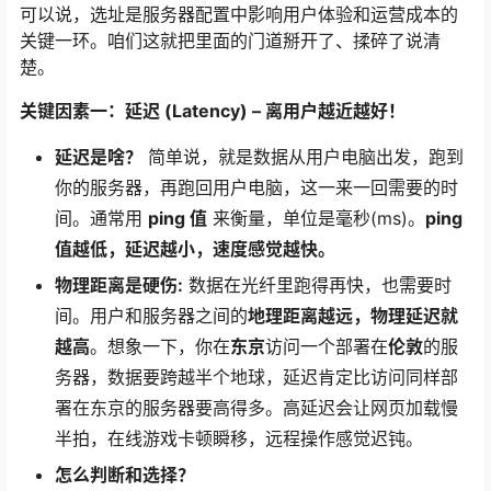
可以说，选址是服务器配置中影响用户体验和运营成本的
关键一环。咱们这就把里面的门道掰开了、揉碎了说清
楚。
关键因素一：延迟 (Latency) – 离用户越近越好！
延迟是啥？
简单说，就是数据从用户电脑出发，跑到
你的服务器，再跑回用户电脑，这一来一回需要的时
间。通常用
ping 值
来衡量，单位是毫秒(ms)。
ping
值越低，延迟越小，速度感觉越快。
物理距离是硬伤:
数据在光纤里跑得再快，也需要时
间。用户和服务器之间的
地理距离越远，物理延迟就
越高
。想象一下，你在
东京
访问一个部署在
伦敦
的服
务器，数据要跨越半个地球，延迟肯定比访问同样部
署在东京的服务器要高得多。高延迟会让网页加载慢
半拍，在线游戏卡顿瞬移，远程操作感觉迟钝。
怎么判断和选择？