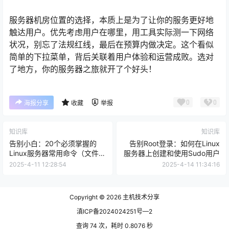
服务器机房位置的选择，本质上是为了让你的服务更好地
触达用户。优先考虑用户在哪里，用工具实际测一下网络
状况，别忘了法规红线，最后在预算内做决定。这个看似
简单的下拉菜单，背后关联着用户体验和运营成败。选对
了地方，你的服务器之旅就开了个好头！
0
0
海报分享
收藏
举报
知识库
知识库
告别小白：20个必须掌握的
告别Root登录：如何在Linux
Linux服务器常用命令（文件/
服务器上创建和使用Sudo用户
进程/网络操作）
2025-4-11 12:28:54
2025-4-14 11:34:16
Copyright © 2026
主机技术分享
滇ICP备2024024251号—2
查询 74 次，耗时 0.8076 秒