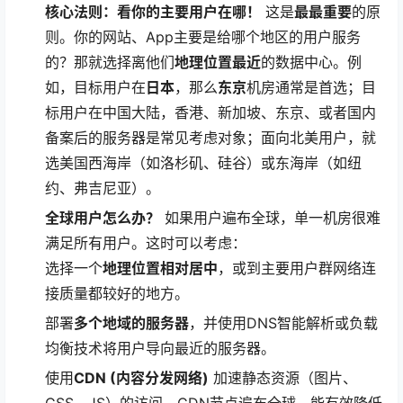
核心法则：看你的主要用户在哪！
这是
最最重要
的原
则。你的网站、App主要是给哪个地区的用户服务
的？那就选择离他们
地理位置最近
的数据中心。例
如，目标用户在
日本
，那么
东京
机房通常是首选；目
标用户在中国大陆，香港、新加坡、东京、或者国内
备案后的服务器是常见考虑对象；面向北美用户，就
选美国西海岸（如洛杉矶、硅谷）或东海岸（如纽
约、弗吉尼亚）。
全球用户怎么办？
如果用户遍布全球，单一机房很难
满足所有用户。这时可以考虑：
选择一个
地理位置相对居中
，或到主要用户群网络连
接质量都较好的地方。
部署
多个地域的服务器
，并使用DNS智能解析或负载
均衡技术将用户导向最近的服务器。
使用
CDN (内容分发网络)
加速静态资源（图片、
CSS、JS）的访问，CDN节点遍布全球，能有效降低