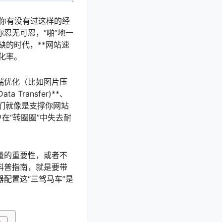
。你有没有过这样的经
忍无可忍，“啪”地一
的时代，**网站速
化率。
端优化（比如图片压
a Transfer)**、
色。它们就像是支撑你网站
在“转圈圈”中失去耐
量的重要性，或者不
科普指南，就是要带
配置这“三驾马车”是