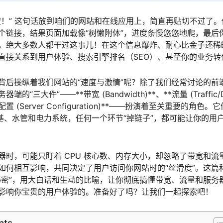
破！” 这句话放到咱们的网站和在线应用上，简直再贴切不过了
个链接，结果页面加载像“树懒附体”，进度条慢悠悠地爬，最后你
，绝大多数人都干过这事儿！在这个信息爆炸、耐心比金子还稀缺
它直接关系到用户体验、搜索引擎排名（SEO）、甚至你的业务转
背后操纵着我们网站的“速度与激情”呢？除了我们经常讨论的前
三大件”——**带宽 (Bandwidth)**、**流量 (Traffic/Dat
 (Server Configuration)**——扮演着至关重要的角
基、水管和电力系统，任何一个环节“掉链子”，都可能让你的用户
器时，可能只盯着 CPU 核心数、内存大小，却忽略了带宽和流
如何相互影响，共同决定了用户访问你网站时的“丝滑度”。这篇
秘密”，用大白话和生动的比喻，让你彻底搞懂带宽、流量和服务器
影响你宝贵的用户体验的。准备好了吗？让我们一起探索吧！
nts