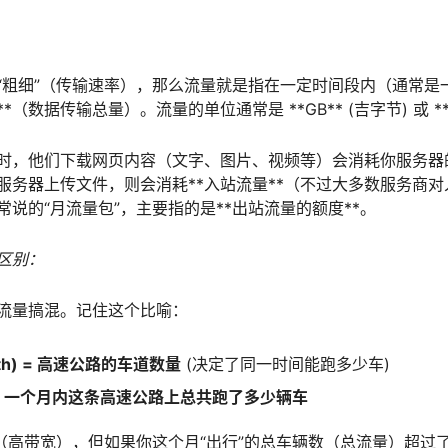
“粗细”（传输速率），那么流量就是指在一定时间段内（通常是
（数据传输总量）。流量的单位通常是 **GB** (吉字节) 或 **T
时，他们下载网页内容（文字、图片、视频等）会消耗你服务器的
服务器上传文件，则会消耗**入站流量**（不过大多数服务商
说的“月流量包”，主要指的是**出站流量的额度**。
区别：
流量搞混。记住这个比喻：
dth) = 高速公路的车道数量
(决定了同一时间能跑多少车)
ic) = 一个月内这条高速公路上总共跑了多少辆车
（高带宽），但如果你这个月“出行”的总车辆数（总流量）超过了