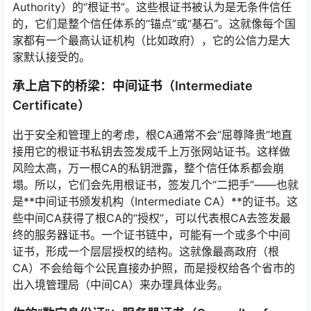
Authority）的“根证书”。这些根证书被认为是无条件信任
的，它们是整个信任体系的“锚点”或“基石”。这就像每个国
家都有一个最高认证机构（比如政府），它的公信力是大
家默认接受的。
承上启下的桥梁：中间证书（Intermediate
Certificate）
出于安全和管理上的考虑，根CA通常不会“屈尊降贵”地直
接用它的根证书私钥去签发成千上万张网站证书。这样做
风险太高，万一根CA的私钥泄露，整个信任体系都会崩
塌。所以，它们会先用根证书，签发几个“二把手”——也就
是**中间证书颁发机构（Intermediate CA）**的证书。这
些中间CA获得了根CA的“授权”，可以代表根CA去签发最
终的服务器证书。一个证书链中，可能有一个或多个中间
证书，形成一个层层授权的结构。这就像最高政府（根
CA）不会给每个公民直接办护照，而是授权给各个省市的
出入境管理局（中间CA）来办理具体业务。