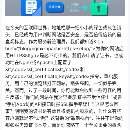
在今天的互联网世界，地址栏那一把小小的绿色或灰色锁
头，已经成为用户判断网站是否安全、是否值得信赖的最
直观标志。作为服务器管理员，我们都知道&lt;a
href=”/blog/nginx-apache-https-setup/”>为你的网站启
用HTTPS&lt;/a>是必不可少的。我们去申请了证书，也成
功地在Nginx或Apache上配置了
&lt;code>ssl_certificate&lt;/code>和
&lt;code>ssl_certificate_key&lt;/code>指令，重启服
务，用自己的浏览器打开网站，锁头亮起，一切似乎完
美。然而，过了一段时间，你可能就会收到一些奇怪的用
户反馈：“你们的网站在我这里提示‘证书不受信任’！”或者
“手机App访问API接口时报SSL握手错误！” 这是怎么回
事？明明我的证书是有效且权威机构颁发的，为什么有些
客户端就是不“认”呢？这背后的“罪魁祸首”，往往不是你的
那张服务器证书本身，而是你忽略了一个至关重要的概念