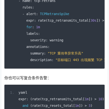
-
 name
:
 tcp
-
retrans
  rules
:
-
 alert
:
TCPRetransSpike
    expr
:
 rate
(
tcp_retransmits_total
[
30s
])
>
5
for
:
1m
    labels
:
      severity
:
 warning
    annotations
:
      summary
:
"TCP 重传率异常升高"
      description
:
"目标端口 443 出现频繁 TCP
你也可以写复合条件告警：
yaml
expr
:
(
rate
(
tcp_retransmits_total
[
1m
])
>
10
)
and
(
rate
(
tcp_resets_total
[
1m
])
>
3
)