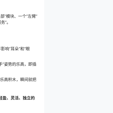
”模块、一个“左臂”
务”。
影响“耳朵”和“眼
手”姿势的乐高，即插
的乐高积木，瞬间就把
轻盈、灵活、独立的