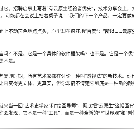
过它。招聘启事上写着“有云原生经验者优先”，技术分享会上，
板，可能都在会议上拍着桌子说：“我们的下一个产品，一定要做
面上不动声色地点点头，心里却在疯狂地“百度”：
“所以……云原
言吗？不是。它是一个具体的软件框架吗？也不是。它是一个像“
更不是。
艺复興时期，所有艺术家都在讨论一种叫“透视法”的新技术。你
让画变得更立体、更真实，但你却搞不清楚它到底是一种新的颜
来当一回“艺术史学家”和“绘画导师”，彻底把“云原生”这幅画背
会发现，它不是一种“工具”，而是一种全新的**“世界观”
和
“创