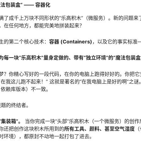
法包装盒” —— 容器化
满了成千上万块不同形状的“乐高积木”（微服务）。新的问题来
，在任何地方，都能完美地拼装起来？
生的第二个核心技术：
容器 (Containers)
，以及它的事实标准
每一块“乐高积木”量身定做的、带有“独立环境”的“魔法包装盒
梦？你精心写好的一段代码，在你的电脑上跑得好好的。你把它
在我这儿跑不起来！” 这就是著名的“在我电脑上是好的啊”之谜
、依赖库版本）不一致。
个谜题的终结者。
集装箱”。
当你完成一块“头部”乐高积木（一个微服务）的创作
你还把创作这块积木所用到的
所有工具、颜料、甚至空气湿度
（
时环境），都原封不动地一起打包了进去。