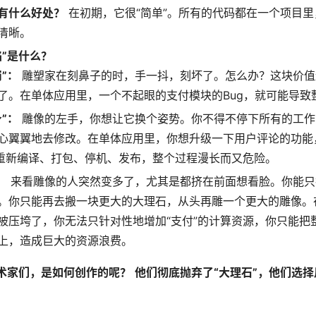
有什么好处？
在初期，它很“简单”。所有的代码都在一个项目
清晰。
陷”是什么？
”：
雕塑家在刻鼻子的时，手一抖，刻坏了。怎么办？这块价值
了。在单体应用里，一个不起眼的支付模块的Bug，就可能导致
”：
雕像的左手，你想让它换个姿势。你不得不停下所有的工作
心翼翼地去修改。在单体应用里，你想升级一下用户评论的功能
重新编译、打包、停机、发布，整个过程漫长而又危险。
：
来看雕像的人突然变多了，尤其是都挤在前面想看脸。你能只把
。你只能再去搬一块更大的大理石，从头再雕一个更大的雕像。
被压垮了，你无法只针对性地增加“支付”的计算资源，你只能把
上，造成巨大的资源浪费。
艺术家们，是如何创作的呢？
他们彻底抛弃了“大理石”，他们选择