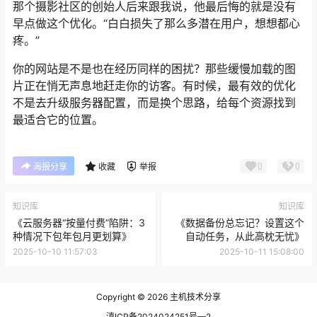
那个摄影社区的创始人后来跟我说，他最后悔的就是没有
早点做这个优化。“白白损失了那么多潜在用户，想想都心
疼。”
你的网站是不是也在经历同样的困扰？那些缓慢加载的图
片正在悄无声息地赶走你的访客。有时候，最有效的优化
不是去升级服务器配置，而是换个思路，给每个资源找到
最适合它的位置。
0
0
海报分享
收藏
举报
知识库
知识库
《云服务器“按量付费”陷阱：3
《数据备份总忘记？设置这个
种情况下包年包月更划算》
自动任务，从此高枕无忧》
2025-10-10 11:57:03
2025-10-11 15:08:00
Copyright © 2026
主机技术分享
滇ICP备2024024251号—2