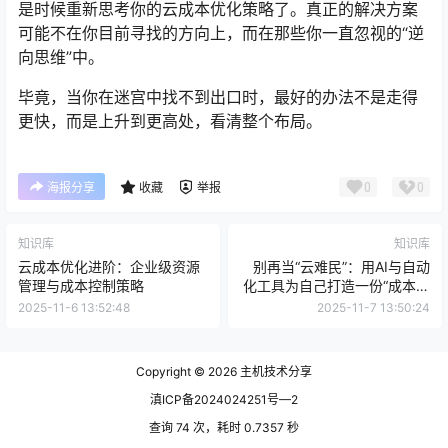
是时候重新思考你的云成本优化策略了。真正的解决方案
可能不在你目前寻找的方向上，而在那些你一直忽视的“逆
向思维”中。
毕竟，当你在迷宫中找不到出口时，最好的办法不是走得
更快，而是上升到更高处，看清整个布局。
0
0
海报分享
收藏
举报
知识库
知识库
云成本优化进阶：企业级资源
别再当“云难民”：用AI与自动
管理与成本控制策略
化工具为自己打造一份“成本自
由”计划
2025-11-6 13:52:48
2025-11-7 13:50:24
Copyright © 2026
主机技术分享
滇ICP备2024024251号—2
查询 74 次，耗时 0.7357 秒