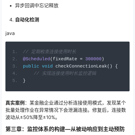
异步回调中忘记释放
自动化检测
java
// 定期检查连接使用时长
@Scheduled
(
fixedRate 
=
300000
)
public
void
 checkConnectionLeak
()
{
// 实现连接使用时长监控逻辑
}
真实案例
：某金融企业通过分析连接使用模式，发现某个
批量处理作业在异常情况下会泄漏连接。修复后，连接数
波动从±50%降至±10%。
第三章：监控体系的构建—从被动响应到主动预防