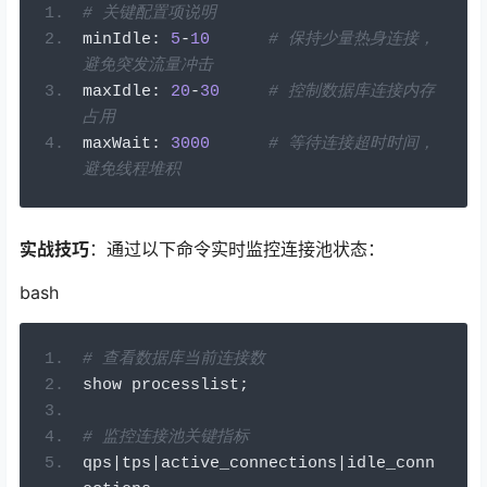
# 关键配置项说明
minIdle
:
5
-
10
# 保持少量热身连接，
避免突发流量冲击
maxIdle
:
20
-
30
# 控制数据库连接内存
占用
maxWait
:
3000
# 等待连接超时时间，
避免线程堆积
实战技巧
：通过以下命令实时监控连接池状态：
bash
# 查看数据库当前连接数
show processlist
;
# 监控连接池关键指标
qps
|
tps
|
active_connections
|
idle_conn