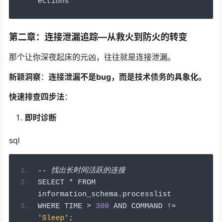
ections
第二章：连接泄漏追踪—从救火到防火的转变
那个让你深夜起床的元凶，往往就是连接泄漏。
新颖洞察
：
连接泄漏不是bug，而是技术债务的具象化。
快速排查四步法
：
即时诊断
sql
--
找出长时间活跃的连接
SELECT 
*
 FROM 
information_schema
.
processlist 
WHERE TIME 
>
300
 AND COMMAND 
!=
'Sleep'
;