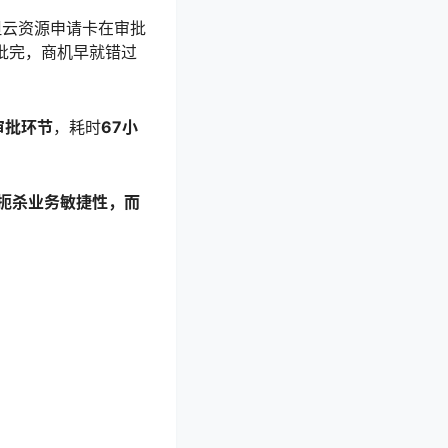
但云资源申请卡在审批
批完，商机早就错过
个审批环节
，耗时
67小
扼杀业务敏捷性，而