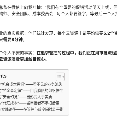
总监在微信上向我吐槽：”我们有个重要的促销活动明天上线，
构师、安全团队、成本委员会…每个人都要签字，等最后一个人
业的真实数据：他们统计发现，每个云资源申请平均需要
5.2
只需要
8分钟
。
个令人不安的事实：
在追求管控的过程中，我们正在用审批流程
云资源浪费更加触目惊心。
nts
”机会成本黑洞”——看不见的业务流失
”帕金森定律”——自我膨胀的组织惯性
”安全幻觉”——当形式大于实质
”代理成本”——当审批者不承担后果
的实践路径——在管控与效率间找到平衡