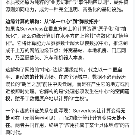
本质被还原为纯粹的“业务逻辑”与“事件响应规则”，硬件资
源则如同电力，成为一种完全透明、商品化的基础设施。
边缘计算的解构：从“单一中心”到“弥散拓扑”
如果说Serverless在垂直方向上将计算资源“原子化”和“抽
象化”，那么边缘计算则在水平方向上将其“弥散化”和“情境
化”。它将计算能力从寥寥数个超大规模数据中心，推送到
成千上万的网络边缘节点：蜂窝基站、本地机房、门店网
关，乃至摄像头、汽车和机器人本身。
这解构了网络的“中心-边缘”层级结构，代之以一个
更扁
平、更动态的计算力场
。在这个场域中，数据不必再经历
漫长的“朝圣之旅”前往中央云端，而是在产生它的地方或附
近被即时处理。它解构的是“处理必须发生在中心”的
空间霸
权
，赋予了数据原产地以计算的“主权”。
一个有趣的辩证关系在此浮现：Serverless让计算变得
无
处可在
（无服务器可见），而边缘计算让计算变得
无处不
在
。两者共同作用，终结了“应用托管于某个具体地点”的古
典时代。