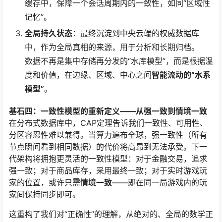
缓存中，保障一个会话周期内的一致性，如同“区域性
记忆”。
全局持久状态
：最终沉淀到中央云端的权威数据库
中，作为全局真相的来源，用于分析和长期归档。
数据不再是集中存储再分发的“水库模型”，而是根据温
度和价值，在边缘、区域、中心之间
智能流动的“水系
模型”
。
基石四：一致性模型的重新定义——从强一致到情境一致
在分布式数据库中，CAP定理告诉我们一致性、可用性、
分区容忍性难以兼得。当算力遍布全球，强一致性（所有
节点瞬间看到相同数据）的代价将高昂到无法承受。下一
代架构将拥抱更灵活的一致性模型：对于金融交易，追求
强一致；对于商品库存，采用最终一致；对于实时游戏玩
家的位置，或许只需
情境一致
——即在同一局游戏内的玩
家间保持同步即可。
这重构了我们对“正确性”的理解，从绝对的、全局的数学正