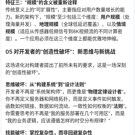
特征三：“规模”的含义被重新诠释
传统意义上的“可扩展性”，主要指应对用户数量增长的能
力。新的架构下，“规模”至少包括三个维度：
用户规模
（处
理海量并发）、
地理规模
（全球低延迟覆盖）、以及
情境
规模
（适应从传感器低频信号到8K视频流的不同计算密
度）。一个应用必须在这三个维度上都能优雅地伸缩。
05 对开发者的“创造性破坏”：新思维与新挑战
这场进化对构建者提出了前所未有的要求，这是一场深刻
的“创造性破坏”。
思维破坏：从“构建系统”到“设计法则”
开发者不再是“系统架构师”，而更像是“
物理定律设计者
”。
你不再定义服务器和网络拓扑，而是定义事件如何触发、
函数如何链接、数据如何流动、一致性如何权衡的“
法则
”。
你需要思考的不再是“我的服务部署在几个可用区”，而是
“我的业务逻辑，应该遵循怎样的时空分布规律？”
技能破坏：掌控复杂性，而非回避复杂性