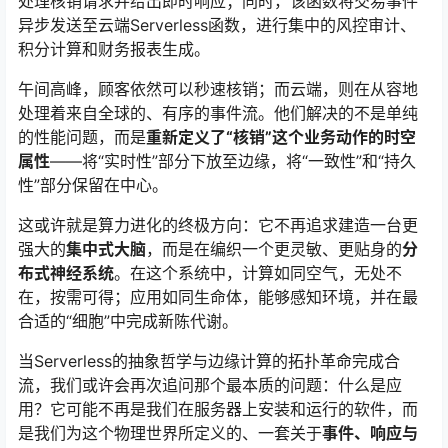
处理核销请求并给出即时响应；同时，该函数将交易事件
异步发送至云端Serverless函数，进行集中的风控审计、
积分计算和财务报表生成。
午间高峰，顾客依然可以秒速核销；而云端，则在从容地
处理着来自全球的、有序的事件流。他们解决的不是单纯
的性能问题，而是
重新定义了“核销”这个业务动作的时空
属性
——将“实时性”部分下放至边缘，将“一致性”和“持久
性”部分保留在中心。
这或许就是算力进化的终极方向：它不再追求建造一台更
强大的
集中式大脑
，而是在编织一个更灵敏、更贴身的
分
布式神经系统
。在这个系统中，计算如同空气，无处不
在，按需可得；应用如同生命体，能够感知环境，并在最
合适的“细胞”中完成新陈代谢。
当Serverless的抽象哲学与边缘计算的拓扑革命完成合
流，我们或许会再次追问那个最本质的问题：什么是应
用？它可能不再是我们在服务器上安装和运行的软件，而
是我们为这个物理世界所定义的、一套关于
事件、响应与