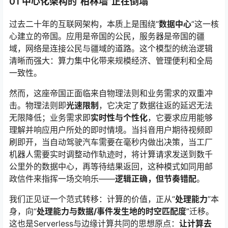
01 中心化架构的“柏林墙”正在倒塌
过去二十年的互联网架构，本质上是围绕“
数据中心
”这一核
心建立的帝国。应用是帝国的公民，服务器是帝国的疆
域，网络是连接公民与疆域的道路。这个模型的统治逻辑
清晰而强大：算力集中化带来规模经济、管理便利和全局
一致性。
然而，这座帝国正面临来自物理法则和业务需求的双重冲
击。物理法则即
光速限制
，它决定了数据往返的延迟无法
无限降低；业务需求即
实时性与个性化
，它要求应用能够
理解并响应用户所处的即时情境。当抖音用户期待视频即
刷即开，当自动驾驶汽车需要在毫秒内做出决策，当工厂
机器人需要实时调整动作轨迹时，将计算请求发送到数千
公里外的数据中心，再等待结果返回，这种模式如同用邮
政信件来指挥一场交响乐——
逻辑正确，但节奏错配
。
我们正见证一个范式转移：计算的价值，正从“
处理能力
”本
身，向“
处理能力与数据/事件发生地的时空匹配度
”迁移。
这也是Serverless与边缘计算共同的思想原点：
让计算去