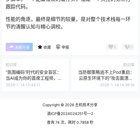
跟踪代码。
性能的角逐，最终是细节的较量，是对整个技术栈每一环
节的清醒认知与精心调校。
0
0
海报分享
收藏
举报
知识库
知识库
“氛围编码”时代的安全盲区：
当防御策略追不上Pod重启：
当AI成为你的首席工程师，谁
云原生环境下的“攻击面漂移”
在审核它引入的漏洞？
与动态免疫架构
2026-1-14 13:45:11
2026-1-19 14:26:16
Copyright © 2026
主机技术分享
滇ICP备2024024251号—2
查询 74 次，耗时 0.7858 秒