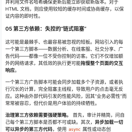
并利用文件名哈希确保更新后能立即获取新版本。对于
HTML 文档，则应使用较短的缓存时间或协商缓存，以保
证内容的即时性。
05 第三方依赖：失控的“链式阻塞”
这可能是最棘手、也最容易被忽视的短板。网站引入的每
一个第三方脚本——数据分析、在线客服、社交分享、广
告代码——都像一位不受你控制的访客。它们不仅增加额
外的网络请求，其低效的执行更可能
拖慢整个页面的交互
响应
。
一个第三方广告脚本可能会同步加载多个子资源，或者执
行冗长的计算，完全阻塞主线程，导致用户的点击毫无反
应。这种由外部代码引发的性能风险，因其“业务必需性”而
常常被容忍，但代价是用户体验的持续牺牲。
治理第三方依赖需要强硬策略。
首先，审计并精简，问自
己每个第三方脚本是否都不可或缺。其次，
异步加载一切
可以异步的第三方代码
，使用
属性或动态创
async