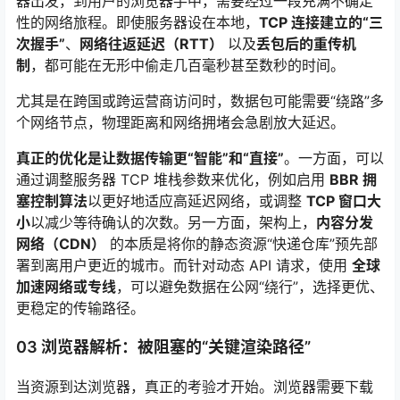
器出发，到用户的浏览器手中，需要经过一段充满不确定
性的网络旅程。即使服务器设在本地，
TCP 连接建立的“三
次握手”
、
网络往返延迟（RTT）
以及
丢包后的重传机
制
，都可能在无形中偷走几百毫秒甚至数秒的时间。
尤其是在跨国或跨运营商访问时，数据包可能需要“绕路”多
个网络节点，物理距离和网络拥堵会急剧放大延迟。
真正的优化是让数据传输更“智能”和“直接”
。一方面，可以
通过调整服务器 TCP 堆栈参数来优化，例如启用
BBR 拥
塞控制算法
以更好地适应高延迟网络，或调整
TCP 窗口大
小
以减少等待确认的次数
。另一方面，架构上，
内容分发
网络（CDN）
的本质是将你的静态资源“快递仓库”预先部
署到离用户更近的城市
。而针对动态 API 请求，使用
全球
加速网络或专线
，可以避免数据在公网“绕行”，选择更优、
更稳定的传输路径
。
03 浏览器解析：被阻塞的“关键渲染路径”
当资源到达浏览器，真正的考验才开始。浏览器需要下载