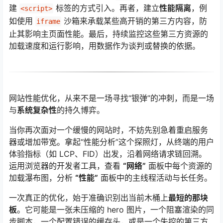
建
标签的方式引入
。再者，建立
性能隔离
，例
<script>
如使用
沙箱来承载某些高开销的第三方内容，防
iframe
止其影响主页面性能。最后，持续监控这些第三方资源的
加载速度和运行影响，用数据作为谈判或替换的依据。
网站性能优化，从来不是一场寻找“银弹”的冲刺，而是一场
与
系统复杂性
的持久博弈。
当你再次面对一个缓慢的网站时，不妨先别急着重启服务
器或增加带宽。拿起“性能分析”这个探照灯，从终端的用户
体验指标（如 LCP、FID）出发，沿着网络请求链回溯。
运用浏览器的开发者工具，查看
“网络”
面板中每个资源的
加载瀑布图，分析
“性能”
面板中的主线程活动与长任务。
一次真正的优化，始于准确识别出当前木桶上
最短的那块
板
。它可能是一张未压缩的 hero 图片，一个阻塞渲染的同
步脚本，一个配置错误的缓存头，或是一个失控的第三方