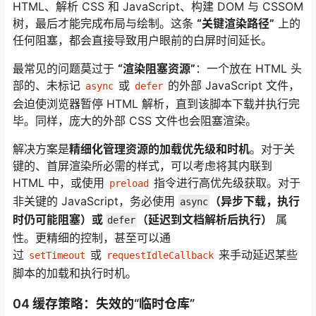
HTML、解析 CSS 和 JavaScript、构建 DOM 与 CSSOM
树，最后才能完成布局与绘制。这条
“关键渲染路径”
上的
任何阻塞，都会直接导致用户眼前的白屏时间延长。
最常见的问题莫过于
“渲染阻塞资源”
：一个放在 HTML 头
部的、未标记
或
的外部 JavaScript 文件，
async
defer
会迫使浏览器暂停 HTML 解析，直到该脚本下载并执行完
毕。同样，庞大的外部 CSS 文件也会阻塞渲染。
解决方案是
精细化管理资源的加载优先级和时机
。对于关
键的、首屏渲染所必需的样式，可以考虑将其内联到
HTML 中，或使用
指令进行高优先级获取
。对于
preload
非关键的 JavaScript，务必使用
（异步下载，执行
async
时仍可能阻塞）或
（延迟到文档解析后执行）
属
defer
性
。更精细的控制，甚至可以通
过
或
来手动延迟某些
setTimeout
requestIdleCallback
脚本的加载和执行时机
。
04 缓存策略：失效的“临时仓库”