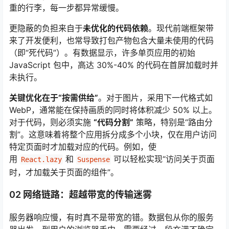
重的行李，每一步都异常缓慢。
更隐蔽的负担来自于
未优化的代码依赖
。现代前端框架带
来了开发便利，也常导致打包产物包含大量未使用的代码
（即“死代码”）。有数据显示，许多单页应用的初始
JavaScript 包中，高达 30%-40% 的代码在首屏加载时并
未执行。
关键优化在于“按需供给”
。对于图片，采用下一代格式如
WebP，通常能在保持画质的同时将体积减少 50% 以上
。
对于代码，则必须实施
“代码分割”
策略，特别是“路由分
割”
。这意味着将整个应用拆分成多个小块，仅在用户访问
特定页面时才加载对应的代码
。例如，使
用
和
可以轻松实现“访问关于页面
React.lazy
Suspense
时，才加载关于页面的组件”
。
02 网络链路：超越带宽的传输迷雾
服务器响应慢，有时真不是带宽的错。数据包从你的服务