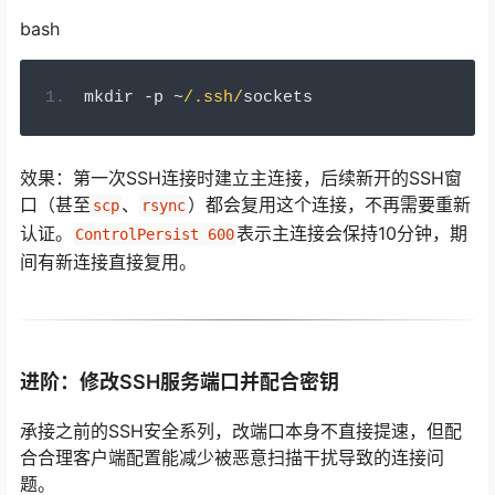
bash
mkdir 
-
p 
~
/.ssh/
sockets
效果：第一次SSH连接时建立主连接，后续新开的SSH窗
口（甚至
、
）都会复用这个连接，不再需要重新
scp
rsync
认证。
表示主连接会保持10分钟，期
ControlPersist 600
间有新连接直接复用。
进阶：修改SSH服务端口并配合密钥
承接之前的SSH安全系列，改端口本身不直接提速，但配
合合理客户端配置能减少被恶意扫描干扰导致的连接问
题。