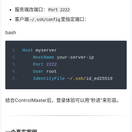
服务端改端口：
Port 2222
客户端
里指定端口：
~/.ssh/config
bash
Host
 myserver
HostName
 your
-
server
-
ip
Port
2222
User
 root
IdentityFile
~
/.ssh/
id_ed25519
结合ControlMaster后，登录体验可以用“秒进”来形容。