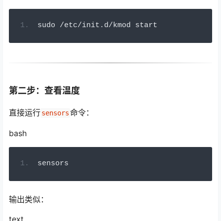
sudo 
/
etc
/
init
.
d
/
kmod start
第二步：查看温度
直接运行
命令：
sensors
bash
sensors
输出类似：
text