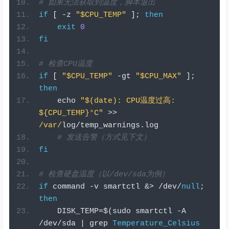
# 如果无法获取到温度，脚本退出
if
[
-
z 
"$CPU_TEMP"
];
then
exit
0
fi
# 检查CPU温度
if
[
"$CPU_TEMP"
-
gt 
"$CPU_MAX"
];
then
    echo 
"$(date): CPU温度过高: 
${CPU_TEMP}°C"
>>
/var/
log
/
temp_warnings
.
log
# 发送告警（方式见下文）
fi
# 检查硬盘温度（以/dev/sda为例）
if
 command 
-
v smartctl 
&>
/
dev
/
null
;
then
    DISK_TEMP
=
$
(
sudo smartctl 
-
A 
/
dev
/
sda 
|
 grep 
Temperature_Celsius