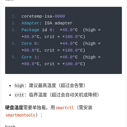
coretemp
-
isa
-
0000
Adapter
:
 ISA adapter
Package
 id 
0
:
+
45.0
°
C  
(
high 
=
+
80.0
°
C
,
 crit 
=
+
100.0
°
C
)
Core
0
:
+
44.0
°
C  
(
high 
=
+
80.0
°
C
,
 crit 
=
+
100.0
°
C
)
Core
1
:
+
46.0
°
C  
(
high 
=
+
80.0
°
C
,
 crit 
=
+
100.0
°
C
)
：建议最高温度（超过会告警）
high
：临界温度（超过会自动关机或降频）
crit
硬盘温度
需要单独看。用
（需安装
smartctl
）：
smartmontools
bash