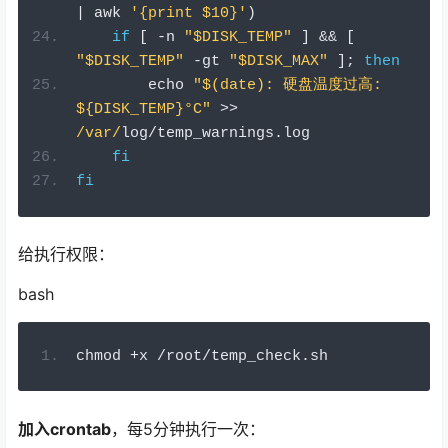
|
 awk 
'{print $10}'
)
if
[
-
n 
"$DISK_TEMP"
]
&&
[
"$DISK_TEMP"
-
gt 
"$DISK_MAX"
];
then
        echo 
"$(date): 硬盘温度过高: 
${DISK_TEMP}°C"
>>
/var/
log
/
temp_warnings
.
log
fi
fi
给执行权限：
bash
chmod 
+
x 
/
root
/
temp_check
.
sh
加入crontab
，每5分钟执行一次：