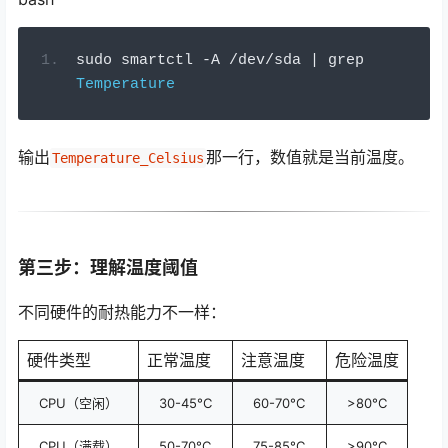
sudo smartctl 
-
A 
/
dev
/
sda 
|
 grep 
Temperature
输出
那一行，数值就是当前温度。
Temperature_Celsius
第三步：理解温度阈值
不同硬件的耐热能力不一样：
硬件类型
正常温度
注意温度
危险温度
CPU（空闲）
30-45°C
60-70°C
>80°C
CPU（满载）
50-70°C
75-85°C
>90°C