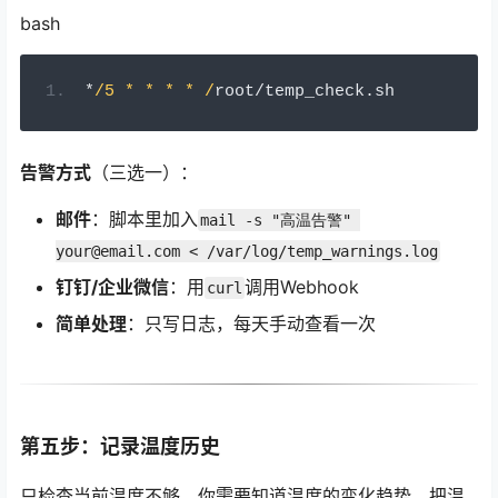
bash
*
/5 * * * * /
root
/
temp_check
.
sh
告警方式
（三选一）：
邮件
：脚本里加入
mail -s "高温告警" 
your@email.com < /var/log/temp_warnings.log
钉钉/企业微信
：用
调用Webhook
curl
简单处理
：只写日志，每天手动查看一次
第五步：记录温度历史
只检查当前温度不够，你需要知道温度的变化趋势。把温