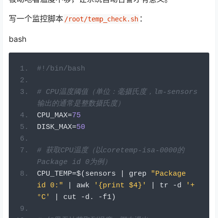
写一个监控脚本
：
/root/temp_check.sh
bash
#!/bin/bash
# CPU温度阈值（单位：毫摄氏度，lm-sensors
输出的通常是整数摄氏度）
CPU_MAX
=
75
DISK_MAX
=
50
# 获取CPU温度（以coretemp-isa-0000的
Package id 0为例）
CPU_TEMP
=
$
(
sensors 
|
 grep 
"Package 
id 0:"
|
 awk 
'{print $4}'
|
 tr 
-
d 
'+
°C'
|
 cut 
-
d
.
-
f1
)