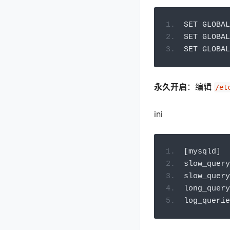
SET GLOBAL
SET GLOBAL
SET GLOBAL
永久开启
：编辑
/et
ini
[
mysqld
]
slow_query
slow_query
long_query
log_querie