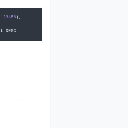
(
123456
),
at DESC