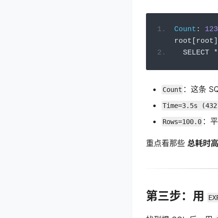
Count
:
123
root
[
root
]
  SELECT 
*
：这条 S
Count
Time=3.5s (432
：平
Rows=100.0
重点看那些
总耗时
第三步：用
EX