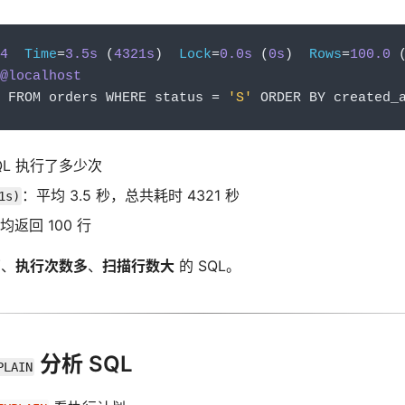
4
Time
=
3.5s
(
4321s
)
Lock
=
0.0s
(
0s
)
Rows
=
100.0
@localhost
 FROM orders WHERE status 
=
'S'
 ORDER BY created_
QL 执行了多少次
：平均 3.5 秒，总共耗时 4321 秒
1s)
均返回 100 行
高
、
执行次数多
、
扫描行数大
的 SQL。
分析 SQL
PLAIN