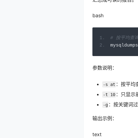
bash
# 按平均查
mysqldumps
参数说明：
：按平均
-s at
：只显示前
-t 10
：按关键词
-g
输出示例：
text