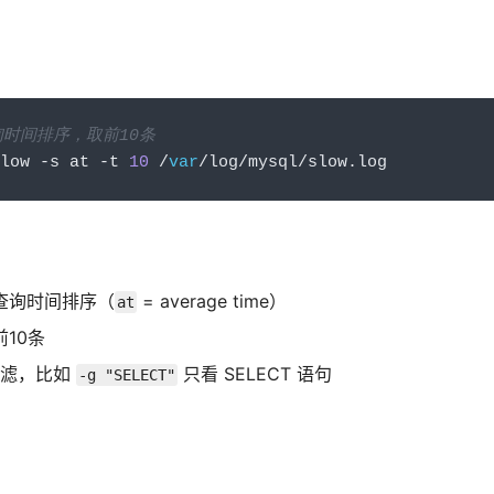
询时间排序，取前10条
low 
-
s at 
-
t 
10
/
var
/
log
/
mysql
/
slow
.
log
查询时间排序（
= average time）
at
10条
过滤，比如
只看 SELECT 语句
-g "SELECT"