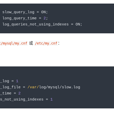
 slow_query_log 
=
 ON
;
 long_query_time 
=
2
;
 log_queries_not_using_indexes 
=
 ON
;
或
：
c/mysql/my.cnf
/etc/my.cnf
_log 
=
1
_log_file 
=
/var/
log
/
mysql
/
slow
.
log
_time 
=
2
s_not_using_indexes 
=
1