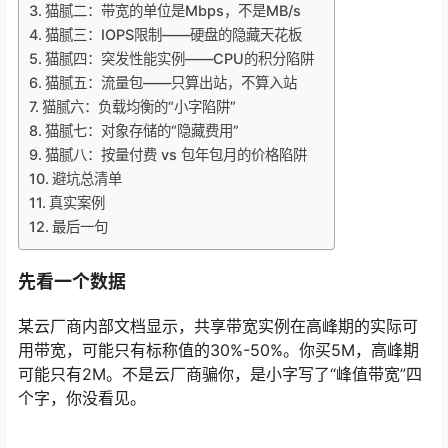
猫腻二：带宽的单位是Mbps，不是MB/s
猫腻三：IOPS限制——硬盘的隐藏天花板
猫腻四：突发性能实例——CPU的积分陷阱
猫腻五：流量包——只算出站，不算入站
猫腻六：负载均衡的“小字陷阱”
猫腻七：对象存储的“隐藏费用”
猫腻八：按量付费 vs 包年包月的价格陷阱
避坑总清单
真实案例
最后一句
先看一个数据
某云厂商内部文档显示，共享带宽实例在高峰期的实际可
用带宽，可能只有标称值的30%-50%。你买5M，高峰期
可能只有2M。不是云厂商骗你，是小字写了“峰值带宽”四
个字，你没看见。