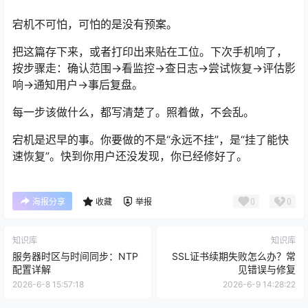
宕机不可怕，可怕的是没有预案。
把这篇存下来，或者打印出来贴在工位。下次手机响了，
按步骤走：确认范围→看监控→查日志→尝试恢复→评估影
响→通知用户→事后复盘。
每一步该做什么，都写清楚了。照着做，不会乱。
宕机是迟早的事。你要做的不是“永远不挂”，是“挂了能快
速恢复”。快到你用户还没发现，你已经修好了。
0
0
海报分享
收藏
举报
知识库
知识库
服务器时区与时间同步：NTP
SSL证书续期失败怎么办？常
配置详解
见错误与修复
2026-6-8 15:57:18
2026-6-9 14:28:22