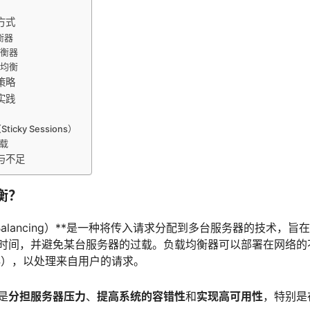
？
方式
衡器
均衡器
载均衡
策略
实践
ticky Sessions）
卸载
与不足
衡？
 Balancing）**是一种将传入请求分配到多台服务器的技术，
时间，并避免某台服务器的过载。负载均衡器可以部署在网络的
L4），以处理来自用户的请求。
是
分担服务器压力
、
提高系统的容错性
和
实现高可用性
，特别是