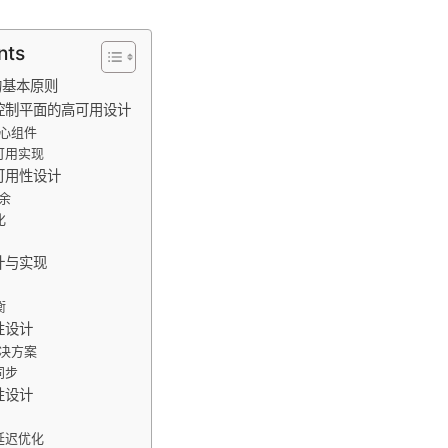
nts
的基本原则
s 控制平面的高可用设计
核心组件
高可用实现
可用性设计
冗余
化
计与实现
衡
性设计
解决方案
同步
性设计
络延迟优化