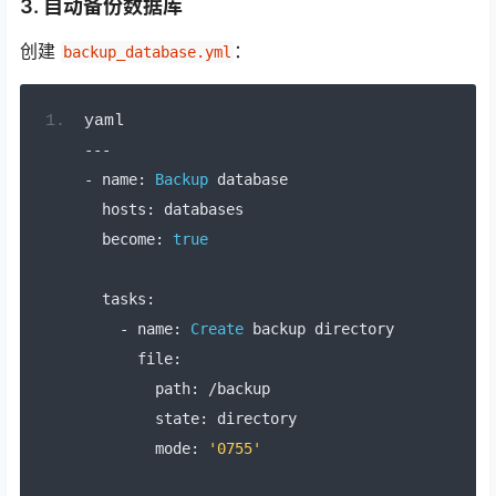
3. 自动备份数据库
创建
：
backup_database.yml
yaml
---
-
 name
:
Backup
 database
  hosts
:
 databases
  become
:
true
  tasks
:
-
 name
:
Create
 backup directory
      file
:
        path
:
/
backup
        state
:
 directory
        mode
:
'0755'