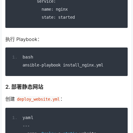
      service
:
        name
:
 nginx
        state
:
 started
执行 Playbook：
bash
ansible
-
playbook install_nginx
.
yml
2. 部署静态网站
创建
：
deploy_website.yml
yaml
---