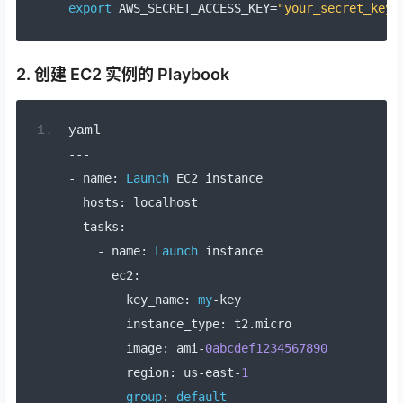
export
 AWS_SECRET_ACCESS_KEY
=
"your_secret_key"
2. 创建 EC2 实例的 Playbook
yaml
---
-
 name
:
Launch
 EC2 instance
  hosts
:
 localhost
  tasks
:
-
 name
:
Launch
 instance
      ec2
:
        key_name
:
my
-
key
        instance_type
:
 t2
.
micro
        image
:
 ami
-
0abcdef1234567890
        region
:
 us
-
east
-
1
group
:
default