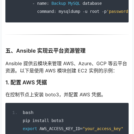
-
 name
:
Backup
MySQL
 database
      command
:
 mysqldump 
-
u root 
-
p
'password'
 
五、Ansible 实现云平台资源管理
Ansible 提供云模块来管理 AWS、Azure、GCP 等云平台
资源。以下是使用 AWS 模块创建 EC2 实例的示例：
1. 配置 AWS 凭据
在控制节点上安装 boto3，并配置 AWS 凭据。
bash
pip install boto3
export
 AWS_ACCESS_KEY_ID
=
"your_access_key"