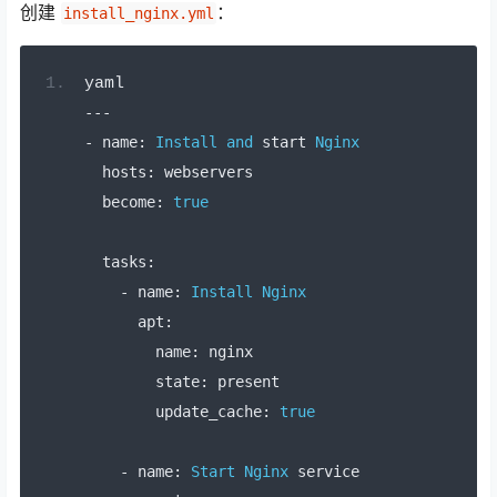
创建
：
install_nginx.yml
yaml
---
-
 name
:
Install
and
 start 
Nginx
  hosts
:
 webservers
  become
:
true
  tasks
:
-
 name
:
Install
Nginx
      apt
:
        name
:
 nginx
        state
:
 present
        update_cache
:
true
-
 name
:
Start
Nginx
 service