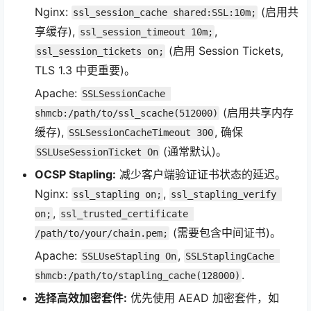
Nginx:
(启用共
ssl_session_cache shared:SSL:10m;
享缓存),
,
ssl_session_timeout 10m;
(启用 Session Tickets,
ssl_session_tickets on;
TLS 1.3 中更重要)。
Apache:
SSLSessionCache 
(启用共享内存
shmcb:/path/to/ssl_scache(512000)
缓存),
, 确保
SSLSessionCacheTimeout 300
(通常默认)。
SSLUseSessionTicket On
OCSP Stapling:
减少客户端验证证书状态的延迟。
Nginx:
,
ssl_stapling on;
ssl_stapling_verify 
,
on;
ssl_trusted_certificate 
(需要包含中间证书)。
/path/to/your/chain.pem;
Apache:
,
SSLUseStapling On
SSLStaplingCache 
.
shmcb:/path/to/stapling_cache(128000)
选择高效加密套件:
优先使用 AEAD 加密套件，如