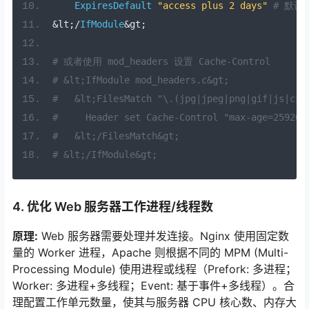
ExpiresDefault
"access plus 2 days"
# 默认
&
lt
;/
IfModule
&
gt
;
# 或者使用 mod_headers 设置 Cache-Control
# &lt;IfModule mod_headers.c&gt;
#   &lt;FilesMatch "\.(jpg|jpeg|png|gif|js|css
#     Header set Cache-Control "max-age=25920
#   &lt;/FilesMatch&gt;
# &lt;/IfModule&gt;
4. 优化 Web 服务器工作进程/线程数
原理:
Web 服务器需要处理并发连接。Nginx 使用固定数
量的 Worker 进程，Apache 则根据不同的 MPM (Multi-
Processing Module) 使用进程或线程（Prefork: 多进程；
Worker: 多进程+多线程；Event: 基于事件+多线程）。合
理配置工作单元数量，使其与服务器 CPU 核心数、内存大