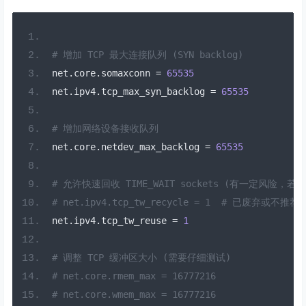
# 增加 TCP 最大连接队列 (SYN backlog)
net
.
core
.
somaxconn 
=
65535
net
.
ipv4
.
tcp_max_syn_backlog 
=
65535
# 增加网络设备接收队列
net
.
core
.
netdev_max_backlog 
=
65535
# 允许快速回收 TIME_WAIT sockets (有一定风险，若
# net.ipv4.tcp_tw_recycle = 1  # 已废弃或不推荐
net
.
ipv4
.
tcp_tw_reuse 
=
1
# 调整 TCP 缓冲区大小 (需要仔细测试)
# net.core.rmem_max = 16777216
# net.core.wmem_max = 16777216