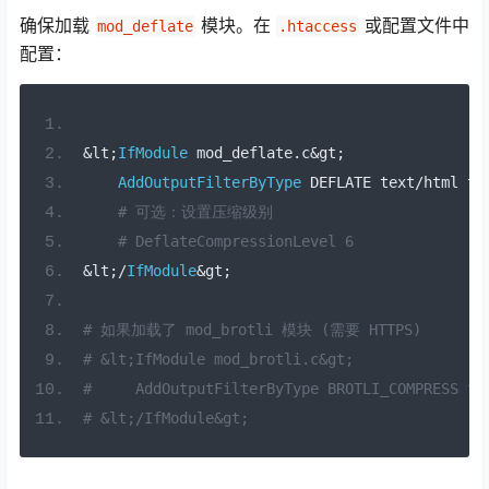
确保加载
模块。在
或配置文件中
mod_deflate
.htaccess
配置：
&
lt
;
IfModule
 mod_deflate
.
c
&
gt
;
AddOutputFilterByType
 DEFLATE text
/
html te
# 可选：设置压缩级别
# DeflateCompressionLevel 6
&
lt
;/
IfModule
&
gt
;
# 如果加载了 mod_brotli 模块 (需要 HTTPS)
# &lt;IfModule mod_brotli.c&gt;
#     AddOutputFilterByType BROTLI_COMPRESS te
# &lt;/IfModule&gt;