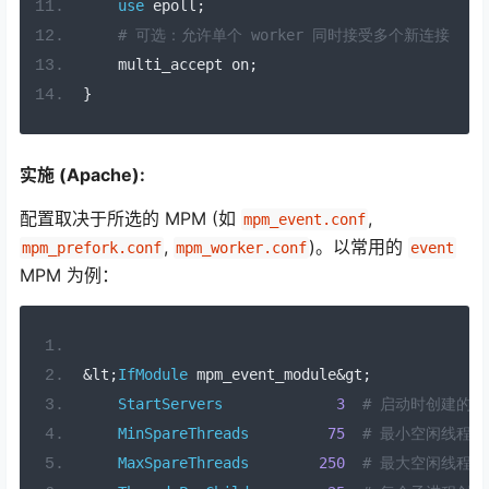
use
 epoll
;
# 可选：允许单个 worker 同时接受多个新连接
    multi_accept on
;
}
实施 (Apache):
配置取决于所选的 MPM (如
,
mpm_event.conf
,
)。以常用的
mpm_prefork.conf
mpm_worker.conf
event
MPM 为例：
&
lt
;
IfModule
 mpm_event_module
&
gt
;
StartServers
3
# 启动时创建的
MinSpareThreads
75
# 最小空闲线程数
MaxSpareThreads
250
# 最大空闲线程数