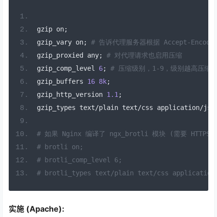
gzip on
;
gzip_vary on
;
# 告诉代理服务器根据 Accept-Encod
gzip_proxied any
;
# 对代理请求也启用压缩
gzip_comp_level 
6
;
# 压缩级别，1-9，级别越高压缩率
gzip_buffers 
16
8k
;
gzip_http_version 
1.1
;
gzip_types text
/
plain text
/
css application
/
jso
# 如果 Nginx 编译了 ngx_brotli 模块 (需要 HTTPS)
# brotli on;
# brotli_comp_level 6;
# brotli_types text/plain text/css application
实施 (Apache):