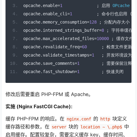
opcache
.
enable
=
1
;
启用
OPcache
opcache
.
enable_cli
=
1
;
命令行也启用
(可
opcache
.
memory_consumption
=
128
;
分配内存大小
(
M
opcache
.
interned_strings_buffer
=
8
;
字符串缓存大
opcache
.
max_accelerated_files
=
10000
;
缓存文件
opcache
.
revalidate_freq
=
60
;
检查文件更新频
opcache
.
validate_timestamps
=
1
;
开发环境设为
1
opcache
.
save_comments
=
1
;
需要保留注释
opcache
.
fast_shutdown
=
1
;
快速关闭
修改后需要重启 PHP-FPM 或 Apache。
实施 (Nginx FastCGI Cache):
缓存 PHP-FPM 的响应。在
的
块定义
nginx.conf
http
缓存路径和参数，在
块的
中
server
location ~ \.php$
启用缓存。配置较复杂，需要定义缓存 key、缓存时间、