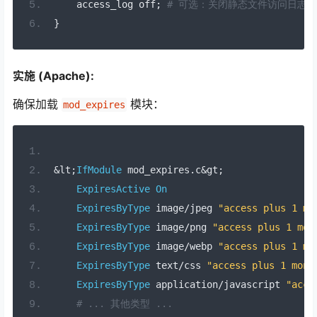
    access_log off
;
# 可选：关闭静态文件访问日志
}
实施 (Apache):
确保加载
模块：
mod_expires
&
lt
;
IfModule
 mod_expires
.
c
&
gt
;
ExpiresActive
On
ExpiresByType
 image
/
jpeg 
"access plus 1 mo
ExpiresByType
 image
/
png 
"access plus 1 mon
ExpiresByType
 image
/
webp 
"access plus 1 mo
ExpiresByType
 text
/
css 
"access plus 1 mont
ExpiresByType
 application
/
javascript 
"acce
# ... 其他类型 ...