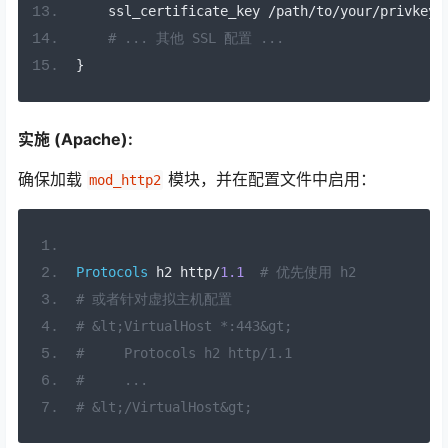
    ssl_certificate_key 
/
path
/
to
/
your
/
privkey
.
# ... 其他 SSL 配置 ...
}
实施 (Apache):
确保加载
模块，并在配置文件中启用：
mod_http2
Protocols
 h2 http
/
1.1
# 优先使用 h2
# 或者针对虚拟主机配置
# &lt;VirtualHost *:443&gt;
#     Protocols h2 http/1.1
#     ...
# &lt;/VirtualHost&gt;