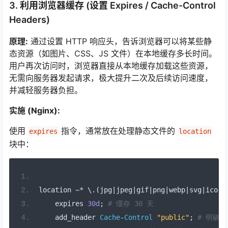
3. 利用浏览器缓存 (设置 Expires / Cache-Control
Headers)
原理:
通过设置 HTTP 响应头，告诉浏览器可以将某些静
态资源（如图片、CSS、JS 文件）在本地缓存多长时间。
用户再次访问时，浏览器直接从本地缓存加载这些资源，
无需向服务器发起请求，极大提升二次及后续访问速度，
并减轻服务器负担。
实施 (Nginx):
使用
指令，通常放在处理静态文件的
expires
location
块中：
location 
~*
 \.
(
jpg
|
jpeg
|
gif
|
png
|
webp
|
svg
|
ico
|
c
    expires 
30d
;
# 缓存 30 天
    add_header 
Cache
-
Control
"public"
;
# 明确