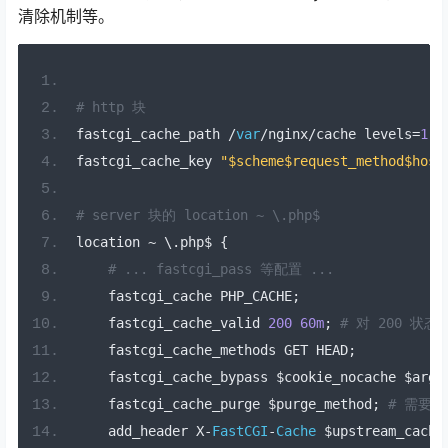
清除机制等。
# http 块
fastcgi_cache_path 
/
var
/
nginx
/
cache levels
=
1
:
2
fastcgi_cache_key 
"$scheme$request_method$host
# server 块的 location ~ \.php$
location 
~
 \.php$ 
{
# ... fastcgi_pass 等配置 ...
    fastcgi_cache PHP_CACHE
;
    fastcgi_cache_valid 
200
60m
;
# 对 200 状态
    fastcgi_cache_methods GET HEAD
;
    fastcgi_cache_bypass $cookie_nocache $arg_
    fastcgi_cache_purge $purge_method
;
# 需要配
    add_header X
-
FastCGI
-
Cache
 $upstream_cache