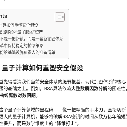
nts
子计算如何重塑安全假设
：识别你的“量子脆弱”资产
：不是一把新锁，而是一套新锁匠体系
变革中保持稳定的桥梁策略
一份给基础设施负责人的准备清单
击：量子计算如何重塑安全假设
首先得看清我们当前安全体系的脆弱根基。现代加密体系的核心
题的基础之上。例如，RSA算法依赖
大整数质因数分解
的困难性
曲线离散对数问题
。
这个量子计算领域的里程碑——像一把精确的手术刀，直接切断
强大的量子计算机，能够将破解RSA密钥的时间从数万亿年缩短
性提升，而是数学维度上的
“降维打击”
。