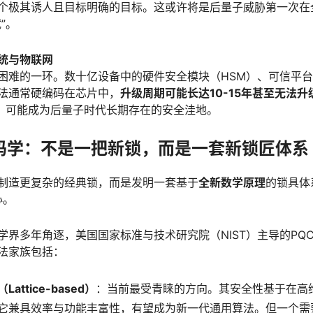
个极其诱人且目标明确的目标。这或许将是后量子威胁第一次在
”。
统与物联网
困难的一环。数十亿设备中的硬件安全模块（HSM）、可信平台
法通常硬编码在芯片中，
升级周期可能长达10-15年甚至无法升
备，可能成为后量子时代长期存在的安全洼地。
密码学：不是一把新锁，而是一套新锁匠体系
制造更复杂的经典锁，而是发明一套基于
全新数学原理
的锁具体
心。
学界多年角逐，美国国家标准与技术研究院（NIST）主导的PQ
法家族包括：
ttice-based）
：当前最受青睐的方向。其安全性基于在高维
它兼具效率与功能丰富性，有望成为新一代通用算法。但一个需