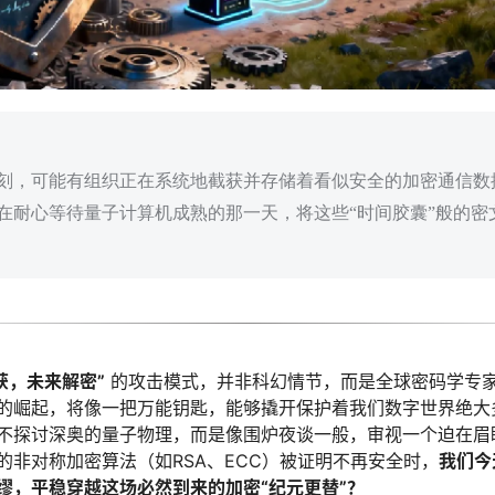
刻，可能有组织正在系统地截获并存储着看似安全的加密通信数
在耐心等待量子计算机成熟的那一天，将这些“时间胶囊”般的密
获，未来解密”
的攻击模式，并非科幻情节，而是全球密码学专
的崛起，将像一把万能钥匙，能够撬开保护着我们数字世界绝大
不探讨深奥的量子物理，而是像围炉夜谈一般，审视一个迫在眉
的非对称加密算法（如RSA、ECC）被证明不再安全时，
我们今
缪，平稳穿越这场必然到来的加密“纪元更替”？