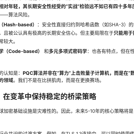
相对年轻，其长期安全性经受的“实战”检验远不如已有四十多年历
——算法风险。
ash-based）
：安全性直接归约到哈希函数（如SHA-3）
，且被公认具有极高的长期安全信心。但主要局限在于
只能用于
常较大。
（Code-based）
和
多元多项式密码学
：也各有特点，但在
的认知是：
PQC算法并非在“算力”上击败量子计算机，而是在“
的领域
。我们不是在比拼肌肉，而是在更换赛场。
署：在变革中保持稳定的桥梁策略
球加密基础设施是灾难性的。因此，未来5-10年的核心策略将
行业共识的过渡方案。例如，在TLS 1.3连接中，可以同时使用传