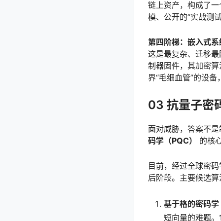
链上资产，构成了一
模、公开的“实战测试
第四阶梯：嵌入式系
这是最复杂、迁移最
制器固件，其加密算
界“毛细血管”的设
03 抗量子
面对威胁，答案不是
码学（PQC）
的核
目前，经过全球密码
后阶段。主要候选算
基于格的密码学（La
短向量的难题。