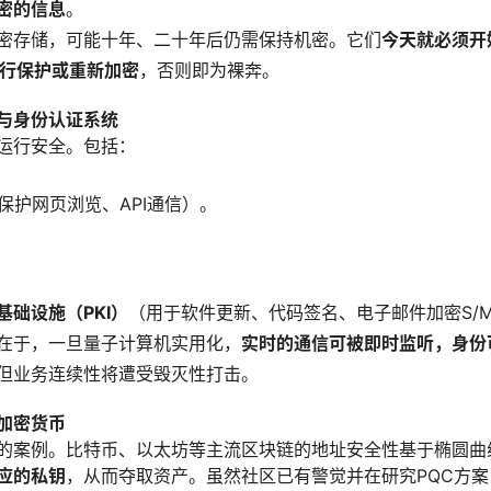
密的信息
。
密存储，可能十年、二十年后仍需保持机密。它们
今天就必须开
进行保护或重新加密
，否则即为裸奔。
与身份认证系统
运行安全。包括：
保护网页浏览、API通信）。
基础设施（PKI）
（用于软件更新、代码签名、电子邮件加密S/M
在于，一旦量子计算机实用化，
实时的通信可被即时监听，身份
但业务连续性将遭受毁灭性打击。
加密货币
的案例。比特币、以太坊等主流区块链的地址安全性基于椭圆曲
应的私钥
，从而夺取资产。虽然社区已有警觉并在研究PQC方