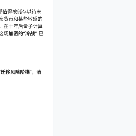
都值得被储存以待未
密货币和某些敏感的
，在十年后量子计算
这场
加密的“冷战”
已
“
迁移风险阶梯
”，清