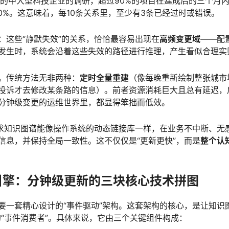
谱的中大型科技企业的调研，超过90%的项目在建成后的三个月内
0%。这意味着，每10条关系里，至少有3条已经过时或错误。
：这些“静默失效”的关系，恰恰最容易出现在
高频变更域
——配
发生时，系统会沿着这些失效的路径进行推理，产生看似合理实
。传统方法无非两种：
定时全量重建
（像每晚重新绘制整张城市
投诉才去修改某条路的信息）。前者资源消耗巨大且总有延迟，
分钟级变更的运维世界里，都显得笨拙而低效。
要求知识图谱能像操作系统的动态链接库一样，在业务不中断、无
信息，并保持全局一致性。这不仅仅是“更新更快”，而是
整个认
载”引擎：分钟级更新的三块核心技术拼图
要一套精心设计的“事件驱动”架构。这套架构的核心，是让知识
的“事件消费者”。具体来说，它由三个关键组件构成：