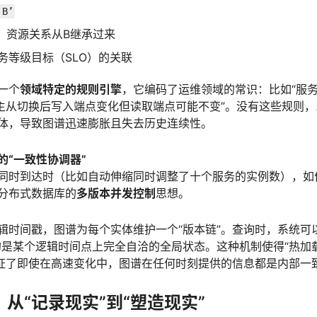
 B’
置、资源关系从B继承过来
务等级目标（SLO）的关联
一个
领域特定的规则引擎
，它编码了运维领域的常识：比如“服
库主从切换后写入端点变化但读取端点可能不变”。没有这些规则
体，导致图谱迅速膨胀且失去历史连续性。
的“一致性协调器”
同时到达时（比如自动伸缩同时调整了十个服务的实例数），如
分布式数据库的
多版本并发控制
思想。
辑时间戳，图谱为每个实体维护一个“版本链”。查询时，系统可
的是某个逻辑时间点上完全自洽的全局状态。这种机制使得“热加
保证了即使在高速变化中，图谱在任何时刻提供的信息都是内部一
：从“记录现实”到“塑造现实”