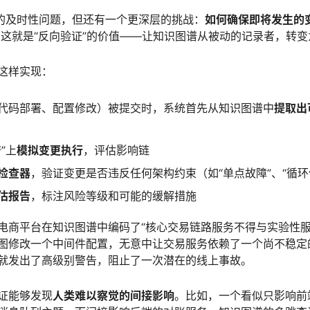
谱的及时性问题，但还有一个更深层的挑战：
如何确保即将发生的
这就是“反向验证”的价值——让知识图谱从被动的记录者，转
这样实现：
代码部署、配置修改）被提交时，系统首先从知识图谱中
提取出
”上
模拟变更执行
，评估影响链
检查器
，验证变更是否违反任何架构约束（如“单点故障”、“循环依
估报告
，标注风险等级和可能的缓解措施
电商平台在知识图谱中编码了“核心交易链路服务不得与实验性服
图修改一个中间件配置，无意中让交易服务依赖了一个尚不稳定
就发出了高级别警告，阻止了一次潜在的线上事故。
证能够发现
人类难以察觉的间接影响
。比如，一个看似只影响前