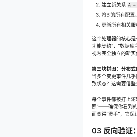
建立新关系
A →
将B’的所有配
更新所有相关服
这个处理器的核心是
功能契约”，“数据
视为完全独立的新实
第三块拼图：分布式
当多个变更事件几乎
致状态？这需要借鉴
每个事件都被打上逻
照”——确保你看到
而变得“烫手”，它
03 反向验证