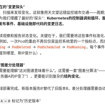
在的“变更探头”
、扫描来发现变化，这就像用天文望远镜监控城市交通——周期
为我们埋藏了最好的“探头”：
Kubernetes的控制器调和循环
的发布事件、基础设施即代码的变更日志
。
续观察和报告状态变化。关键在于，我们需要将这些事件标准化
例如，一次Pod的重启不再仅仅是监控系统里的一个指标点，而
→
→
→
，每个事件
ing
PodDeleted
PodScheduled
PodRunning
度到哪里、新IP是什么）。
“图差分处理器”
需要能理解“这对图谱意味着什么”。这需要一套“图差分算法”—
务器A的IP变了”），更要能识别复杂的
结构变化
。
绿部署完成，新版本服务B’替代了旧版本B，差分处理器需要自
系
标记为“历史版本”
A → B