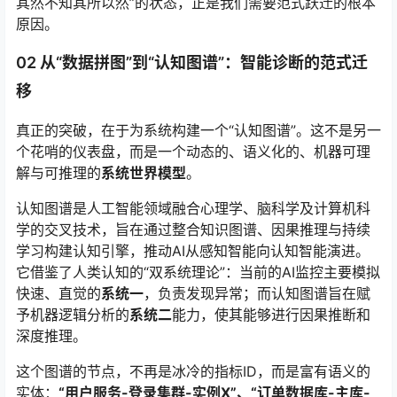
其然不知其所以然”的状态，正是我们需要范式跃迁的根本
原因。
02 从“数据拼图”到“认知图谱”：智能诊断的范式迁
移
真正的突破，在于为系统构建一个“认知图谱”。这不是另一
个花哨的仪表盘，而是一个动态的、语义化的、机器可理
解与可推理的
系统世界模型
。
认知图谱是人工智能领域融合心理学、脑科学及计算机科
学的交叉技术，旨在通过整合知识图谱、因果推理与持续
学习构建认知引擎，推动AI从感知智能向认知智能演进
。
它借鉴了人类认知的“双系统理论”：当前的AI监控主要模拟
快速、直觉的
系统一
，负责发现异常；而认知图谱旨在赋
予机器逻辑分析的
系统二
能力，使其能够进行因果推断和
深度推理
。
这个图谱的节点，不再是冰冷的指标ID，而是富有语义的
实体：
“用户服务-登录集群-实例X”、“订单数据库-主库-