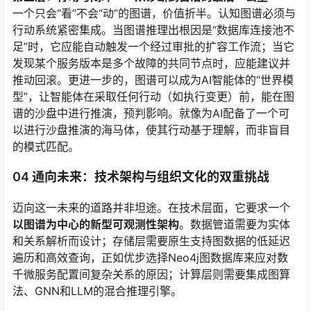
一个只会“看”不会“动”的图谱，价值折半。认知图谱必须与
行动系统紧密集成。当图谱推理出根因是“数据库连接池不
足”时，它应能自动触发一个经过审批的扩容工作流；当它
发现某个服务版本是多个故障的共同节点时，应能建议并
推动回滚
。更进一步的，图谱可以成为AI智能体的“世界模
型”，让智能体在采取任何行动（如执行变更）前，能在图
谱的沙盘中进行推演，预判影响
。就像为AI配备了一个可
以进行沙盘推演的海马体，使其行动基于理解，而非盲目
的模式匹配
。
04 通向未来：技术架构与组织文化的双重挑战
迈向这一未来的道路并非坦途。在技术层面，它要求一个
以图谱为中心的新型可观测性架构
。数据管道需要为实体
和关系解析而设计；存储层需要原生支持图数据的低延迟
遍历和高效查询，正如优步选择Neo4j图数据库来应对数
千微服务配置间复杂关系的原因
；计算层则需要集成图算
法、GNN和LLM的混合推理引擎。