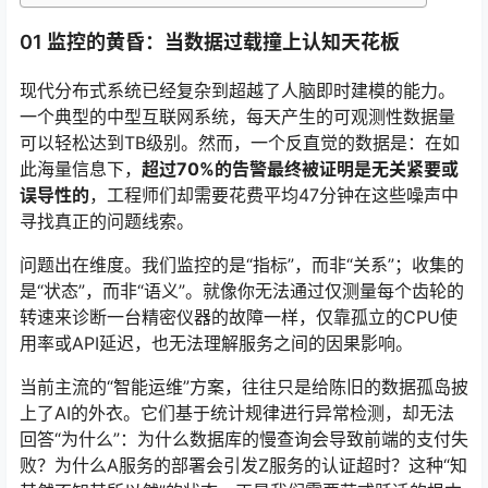
01 监控的黄昏：当数据过载撞上认知天花板
现代分布式系统已经复杂到超越了人脑即时建模的能力。
一个典型的中型互联网系统，每天产生的可观测性数据量
可以轻松达到TB级别
。然而，一个反直觉的数据是：在如
此海量信息下，
超过70%的告警最终被证明是无关紧要或
误导性的
，工程师们却需要花费平均47分钟在这些噪声中
寻找真正的问题线索。
问题出在维度。我们监控的是“指标”，而非“关系”；收集的
是“状态”，而非“语义”。就像你无法通过仅测量每个齿轮的
转速来诊断一台精密仪器的故障一样，仅靠孤立的CPU使
用率或API延迟，也无法理解服务之间的因果影响。
当前主流的“智能运维”方案，往往只是给陈旧的数据孤岛披
上了AI的外衣
。它们基于统计规律进行异常检测，却无法
回答“为什么”：为什么数据库的慢查询会导致前端的支付失
败？为什么A服务的部署会引发Z服务的认证超时？这种“知