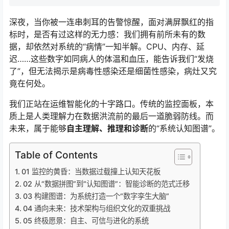
深夜，当你被一连串刺耳的告警惊醒，面对满屏飘红的指
标时，是否有过这样的无力感：我们拥有前所未有的数
据，却依然对系统的“病情”一知半解。CPU、内存、延
迟……这些数字如同病人的体温和血压，能告诉我们“发烧
了”，但无法揭示是病毒性感染还是细菌性感染，病灶又究
竟在何处。
我们正站在运维智能化的十字路口。传统的监控面板，本
质上是人类理解力在数据洪流前的最后一道脆弱防线。而
未来，属于能够
自主理解、推理和诊断
的“系统认知图谱”。
Table of Contents
01 监控的黄昏：当数据过载撞上认知天花板
02 从“数据拼图”到“认知图谱”：智能诊断的范式迁移
03 构建图谱：为系统打造一个“数字孪生大脑”
04 通向未来：技术架构与组织文化的双重挑战
05 终极愿景：自主、可信与进化的系统