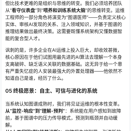
但比技术更难的是组织与思维的转变。我们必须培养团队
从“
看守仪表盘
”到“
喂养和训练系统大脑
”的思维转变。运维
工程师的一部分角色将演变为“图谱医师”——负责定义核心
实体、审核AI发现的关系、注入领域知识，并基于图谱的
推理结果做出最终决策。这需要既懂系统架构又懂数据智
能的复合型人才
。
讽刺的是，许多企业在AI运维上投入巨大，却收效甚微，
核心原因在于他们试图用最先进的AI算法去理解一个本身
支离破碎、缺乏语义关联的数据基础
。这无异于给一个患
有严重失忆症的人安装最强大的外置处理器——他依然不
知道自己是谁，经历了什么。
05 终极愿景：自主、可信与进化的系统
当系统认知图谱成熟时，我们将见证运维的根本性变革。
从“监控-响应”到“理解-预判”
：系统能在用户感知到故障
前，基于图谱中的压力传导模式，预测到瓶颈并自动缓
解。