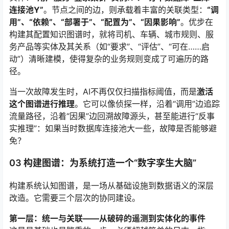
连接池Y”
。节点之间的边，则承载着丰富的关联类型：
“调
用”、“依赖”、“部署于”、“配置为”、“因果影响”
。优步在
构建其配置知识图谱时，就将司机、车辆、城市规则、服
务产品等实体及其关系（如“要求”、“评估”、“可在……启
动”）清晰建模，使得复杂的业务规则变成了可遍历的路
径
。
当一次故障发生时，AI不再仅仅扫描指标阈值，而是
激活
这个图谱进行推理
。它可以像侦探一样，沿着“调用”边追踪
流量路径，沿着“因果”边回溯故障源头，甚至能进行“反事
实推理”：如果当时数据库连接池大一些，故障是否能够避
免？
03 构建图谱：为系统打造一个“数字孪生大脑”
构建系统认知图谱，是一场从基础设施到数据语义的深层
改造。它需要三个层次的协同建设。
第一层：统一与关联——从破碎的遥测到实体化的事件