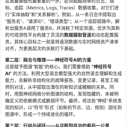
这是最基础也最繁重的一步。必须超越简单的日志、指
标、追踪（Metrics, Logs, Traces）数据收集，对它们进
行“实体抽取”和“关系解析”。例如，从一条日志中提取出
“服务名”、“请求ID”、“错误类型”；从一个追踪链路中，解
析出服务A调用了服务B，并消耗了特定资源。优步为其新
的可观测性平台构建了灵活的
数据摄取管道
和动态配置服
务，其核心目标之一就是将遥测数据与实时网络资产清单
对齐，为更高层次的关联打下基础
。
第二层：融合与推理——神经符号AI的力量
这是赋予图谱“智能”的核心。我们需要借助
“神经符号
AI”
的方法
。利用大型语言模型强大的自然语言理解和生成
能力，去解析非结构化的故障报告、变更记录，甚至工程
师的对话，从中提取出潜在的新知识或模糊的关系
。同
时，用图神经网络分析图谱的结构，发现隐藏的、未被明
确定义的依赖模式或脆弱环节
。最终，将这些“神经”系统发
现的知识，以“符号”形式（如新的节点、边、规则）固化到
图谱中，形成一个持续进化的循环
。
第三层：行动与闭环——从诊断到自治的最后一公里