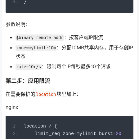
}
参数说明：
：按客户端IP限流
$binary_remote_addr
：分配10MB共享内存，用于存储IP
zone=mylimit:10m
状态
：限制每个IP每秒最多10个请求
rate=10r/s
第二步：应用限流
在需要保护的
块里加上：
location
nginx
location 
/
{
    limit_req zone
=
mylimit burst
=
20