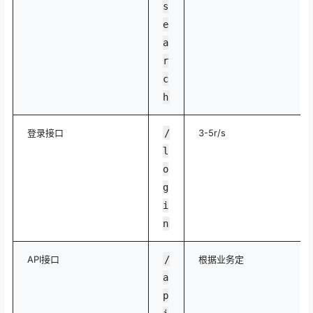
s
e
a
r
c
h
登录接口
/
3-5r/s
l
o
g
i
n
API接口
/
根据业务定
a
p