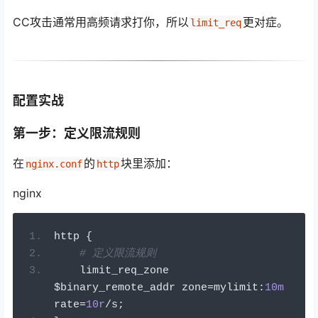
CC攻击通常用高频请求打你，所以
更对症。
limit_req
配置实战
第一步：定义限流规则
在
的
块里添加：
nginx.conf
http
nginx
http 
{
# 定义限流规则
    limit_req_zone 
$binary_remote_addr zone
=
mylimit
:
10m
rate
=
10r
/
s
;