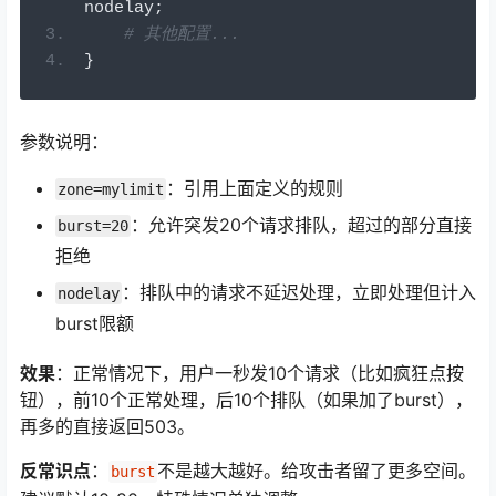
nodelay
;
# 其他配置...
}
参数说明：
：引用上面定义的规则
zone=mylimit
：允许突发20个请求排队，超过的部分直接
burst=20
拒绝
：排队中的请求不延迟处理，立即处理但计入
nodelay
burst限额
效果
：正常情况下，用户一秒发10个请求（比如疯狂点按
钮），前10个正常处理，后10个排队（如果加了burst），
再多的直接返回503。
反常识点
：
不是越大越好。给攻击者留了更多空间。
burst