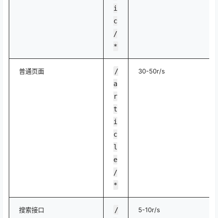
i
c
/
*
普通页面
/
30-50r/s
a
r
t
i
c
l
e
/
*
搜索接口
/
5-10r/s